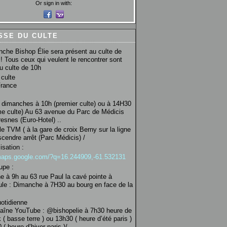
Or sign in with:
SSE DU CULTE
che Bishop Élie sera présent au culte de
! Tous ceux qui veulent le rencontrer sont
au culte de 10h
culte
France
 dimanches à 10h (premier culte) ou à 14H30
e culte) Au 63 avenue du Parc de Médicis
esnes (Euro-Hotel) ..
le TVM ( à la gare de croix Berny sur la ligne
scendre arrêt (Parc Médicis) /
isation :
/maps.google.com/?q=16.244909,-61.532131
upe :
 à 9h au 63 rue Paul la cavé pointe à
ule : Dimanche à 7H30 au bourg en face de la
uotidienne
haîne YouTube : @bishopelie à 7h30 heure de
 ( basse terre ) ou 13h30 ( heure d’été paris )
( heure d’hiver paris )/