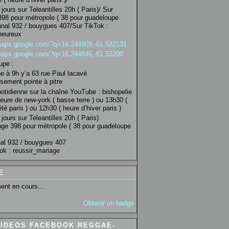
jours sur Teleantilles 20h ( Paris)/ Sur
98 pour métropole ( 38 pour guadeloupe
anal 932 / bouygues 407/Sur TikTok :
heureux
/maps.google.com/?q=16.244909,-61.532131
/maps.google.com/?q=16.244846,-61.53200
upe :
 à 9h y’a 63 rue Paul lacavé
sement pointe à pitre
uotidienne sur la chaîne YouTube : bishopelie
eure de new-york ( basse terre ) ou 13h30 (
té paris ) ou 12h30 ( heure d’hiver paris )
jours sur Teleantilles 20h ( Paris)
ge 398 pour métropole ( 38 pour guadeloupe
al 932 / bouygues 407
ok : reussir_mariage
E
ent en cours…
Obtenir un badge
VIDEOS FACEBOOK REGGAE-