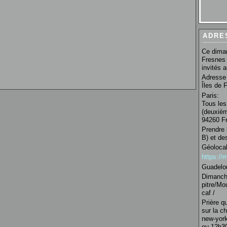
ADRE
Ce diman
Fresnes 
invités 
Adresse 
Îles de 
Paris:
Tous les
(deuxièm
94260 Fr
Prendre 
B) et de
Géolocal
https:/
Guadelo
Dimanche
pitre/Mo
caf /
Prière q
sur la c
new-york
ou 12h30 