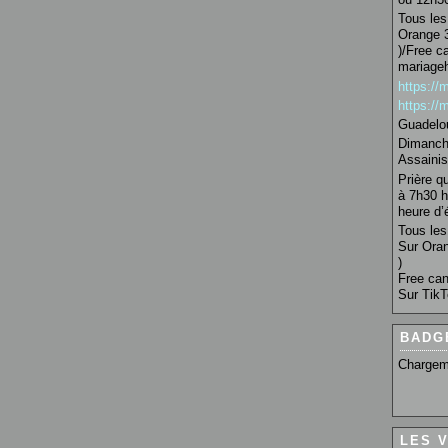
Tous les 
Orange 3
)/Free c
mariage
https:/
https:/
Guadelo
Dimanche
Assainis
Prière q
à 7h30 h
heure d’é
Tous les 
Sur Oran
)
Free can
Sur TikT
BADG
Chargem
LES 