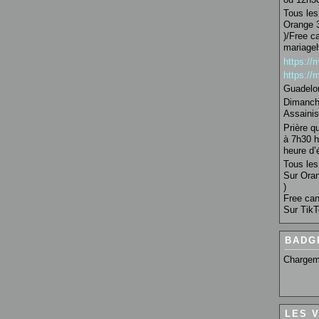
Tous les 
Orange 3
)/Free c
mariage
https:/
https:/
Guadelo
Dimanche
Assainis
Prière q
à 7h30 h
heure d’é
Tous les 
Sur Oran
)
Free can
Sur TikT
BADG
Chargem
LES 