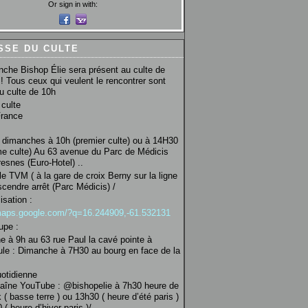
Or sign in with:
SSE DU CULTE
che Bishop Élie sera présent au culte de
! Tous ceux qui veulent le rencontrer sont
au culte de 10h
culte
France
 dimanches à 10h (premier culte) ou à 14H30
e culte) Au 63 avenue du Parc de Médicis
esnes (Euro-Hotel) ..
le TVM ( à la gare de croix Berny sur la ligne
scendre arrêt (Parc Médicis) /
isation :
/maps.google.com/?q=16.244909,-61.532131
upe :
 à 9h au 63 rue Paul la cavé pointe à
ule : Dimanche à 7H30 au bourg en face de la
uotidienne
haîne YouTube : @bishopelie à 7h30 heure de
 ( basse terre ) ou 13h30 ( heure d’été paris )
( heure d’hiver paris )/