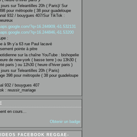
jours sur Teleantilles 20h ( Paris)/ Sur
98 pour métropole ( 38 pour guadeloupe
anal 932 / bouygues 407/Sur TikTok :
heureux
/maps.google.com/?q=16.244909,-61.532131
/maps.google.com/?q=16.244846,-61.53200
upe :
 à 9h y’a 63 rue Paul lacavé
sement pointe à pitre
uotidienne sur la chaîne YouTube : bishopelie
eure de new-york ( basse terre ) ou 13h30 (
té paris ) ou 12h30 ( heure d’hiver paris )
jours sur Teleantilles 20h ( Paris)
ge 398 pour métropole ( 38 pour guadeloupe
al 932 / bouygues 407
ok : reussir_mariage
E
ent en cours…
Obtenir un badge
VIDEOS FACEBOOK REGGAE-