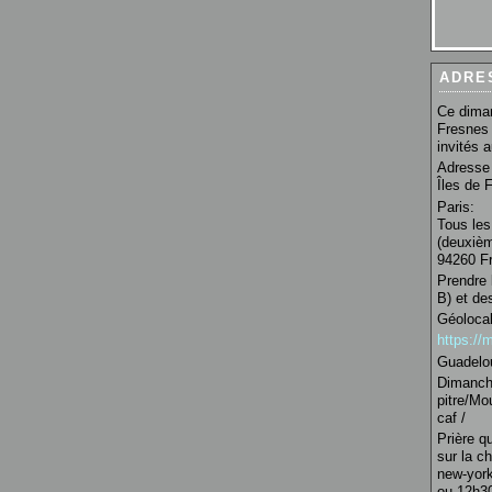
ADRE
Ce diman
Fresnes 
invités 
Adresse 
Îles de 
Paris:
Tous les
(deuxièm
94260 Fr
Prendre 
B) et de
Géolocal
https:/
Guadelo
Dimanche
pitre/Mo
caf /
Prière q
sur la c
new-york
ou 12h30 