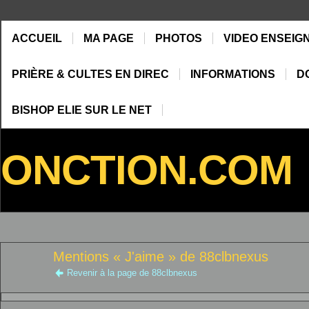
ACCUEIL
MA PAGE
PHOTOS
VIDEO ENSEIG
PRIÈRE & CULTES EN DIREC
INFORMATIONS
D
BISHOP ELIE SUR LE NET
ONCTION.COM
Mentions « J'aime » de 88clbnexus
Revenir à la page de 88clbnexus