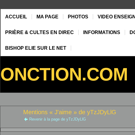
ACCUEIL
MA PAGE
PHOTOS
VIDEO ENSEIG
PRIÈRE & CULTES EN DIREC
INFORMATIONS
D
BISHOP ELIE SUR LE NET
ONCTION.COM
Mentions « J'aime » de yTzJDyLlG
Revenir à la page de yTzJDyLlG