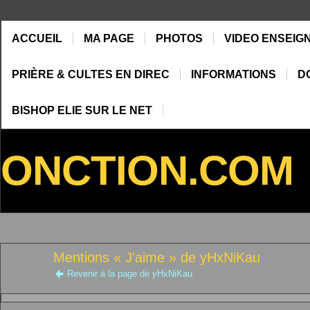
ACCUEIL
MA PAGE
PHOTOS
VIDEO ENSEIG
PRIÈRE & CULTES EN DIREC
INFORMATIONS
D
BISHOP ELIE SUR LE NET
ONCTION.COM
Mentions « J'aime » de yHxNiKau
Revenir à la page de yHxNiKau