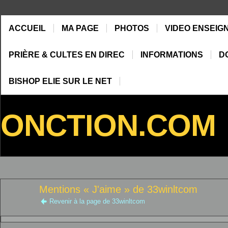
ACCUEIL
MA PAGE
PHOTOS
VIDEO ENSEIG
PRIÈRE & CULTES EN DIREC
INFORMATIONS
D
BISHOP ELIE SUR LE NET
ONCTION.COM
Mentions « J'aime » de 33winltcom
Revenir à la page de 33winltcom