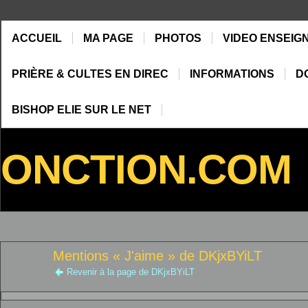
ACCUEIL
MA PAGE
PHOTOS
VIDEO ENSEIG
PRIÈRE & CULTES EN DIREC
INFORMATIONS
D
BISHOP ELIE SUR LE NET
ONCTION.COM
Mentions « J'aime » de DKjxBYiLT
Revenir à la page de DKjxBYiLT