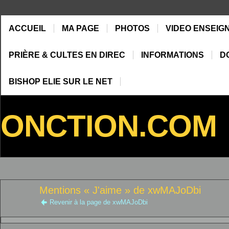
ACCUEIL
MA PAGE
PHOTOS
VIDEO ENSEIG
PRIÈRE & CULTES EN DIREC
INFORMATIONS
D
BISHOP ELIE SUR LE NET
ONCTION.COM
Mentions « J'aime » de xwMAJoDbi
Revenir à la page de xwMAJoDbi