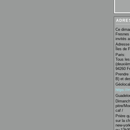
ADRE
Ce diman
Fresnes 
invités 
Adresse 
Îles de 
Paris:
Tous les
(deuxièm
94260 Fr
Prendre 
B) et de
Géolocal
https:/
Guadelo
Dimanche
pitre/Mo
caf /
Prière q
sur la c
new-york
ou 12h30 