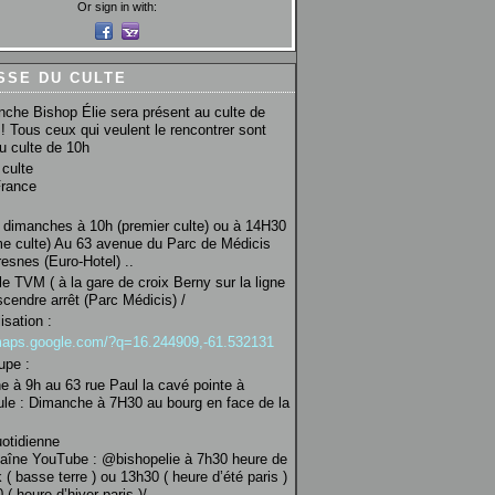
Or sign in with:
SSE DU CULTE
che Bishop Élie sera présent au culte de
! Tous ceux qui veulent le rencontrer sont
au culte de 10h
culte
France
 dimanches à 10h (premier culte) ou à 14H30
e culte) Au 63 avenue du Parc de Médicis
esnes (Euro-Hotel) ..
le TVM ( à la gare de croix Berny sur la ligne
scendre arrêt (Parc Médicis) /
isation :
/maps.google.com/?q=16.244909,-61.532131
upe :
 à 9h au 63 rue Paul la cavé pointe à
ule : Dimanche à 7H30 au bourg en face de la
uotidienne
haîne YouTube : @bishopelie à 7h30 heure de
 ( basse terre ) ou 13h30 ( heure d’été paris )
( heure d’hiver paris )/