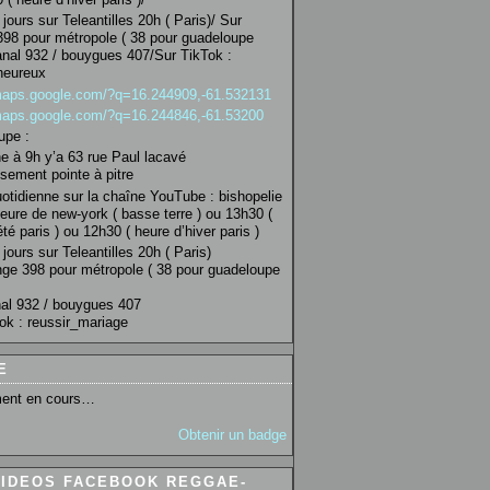
jours sur Teleantilles 20h ( Paris)/ Sur
98 pour métropole ( 38 pour guadeloupe
anal 932 / bouygues 407/Sur TikTok :
heureux
/maps.google.com/?q=16.244909,-61.532131
/maps.google.com/?q=16.244846,-61.53200
upe :
 à 9h y’a 63 rue Paul lacavé
sement pointe à pitre
uotidienne sur la chaîne YouTube : bishopelie
eure de new-york ( basse terre ) ou 13h30 (
té paris ) ou 12h30 ( heure d’hiver paris )
jours sur Teleantilles 20h ( Paris)
ge 398 pour métropole ( 38 pour guadeloupe
al 932 / bouygues 407
ok : reussir_mariage
E
ent en cours…
Obtenir un badge
VIDEOS FACEBOOK REGGAE-