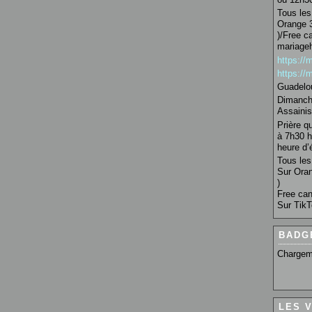
Tous les 
Orange 3
)/Free c
mariage
https:/
https:/
Guadelo
Dimanche
Assainis
Prière q
à 7h30 h
heure d’é
Tous les 
Sur Oran
)
Free can
Sur TikT
BADG
Chargem
LES 