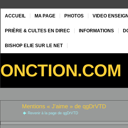
ACCUEIL
MA PAGE
PHOTOS
VIDEO ENSEIG
PRIÈRE & CULTES EN DIREC
INFORMATIONS
D
BISHOP ELIE SUR LE NET
ONCTION.COM
Mentions « J'aime » de qgDrVTD
Revenir à la page de qgDrVTD