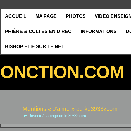
ACCUEIL
MA PAGE
PHOTOS
VIDEO ENSEIG
PRIÈRE & CULTES EN DIREC
INFORMATIONS
D
BISHOP ELIE SUR LE NET
ONCTION.COM
Mentions « J'aime » de ku3933zcom
Revenir à la page de ku3933zcom