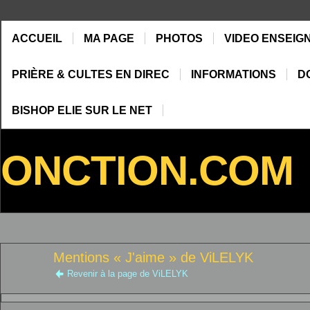
ACCUEIL
MA PAGE
PHOTOS
VIDEO ENSEIG
PRIÈRE & CULTES EN DIREC
INFORMATIONS
D
BISHOP ELIE SUR LE NET
ONCTION.COM
Mentions « J'aime » de ViLELYK
Revenir à la page de ViLELYK