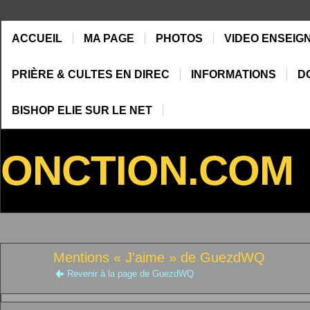
ACCUEIL
MA PAGE
PHOTOS
VIDEO ENSEIG
PRIÈRE & CULTES EN DIREC
INFORMATIONS
D
BISHOP ELIE SUR LE NET
ONCTION.COM
Mentions « J'aime » de GuezdWQ
Revenir à la page de GuezdWQ