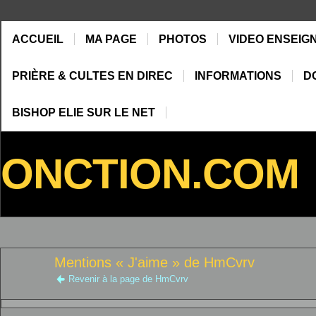
ACCUEIL
MA PAGE
PHOTOS
VIDEO ENSEIG
PRIÈRE & CULTES EN DIREC
INFORMATIONS
D
BISHOP ELIE SUR LE NET
ONCTION.COM
Mentions « J'aime » de HmCvrv
Revenir à la page de HmCvrv