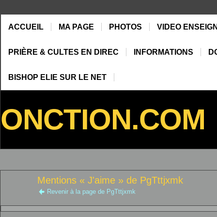
ACCUEIL
MA PAGE
PHOTOS
VIDEO ENSEIG
PRIÈRE & CULTES EN DIREC
INFORMATIONS
D
BISHOP ELIE SUR LE NET
ONCTION.COM
Mentions « J'aime » de PgTttjxmk
Revenir à la page de PgTttjxmk