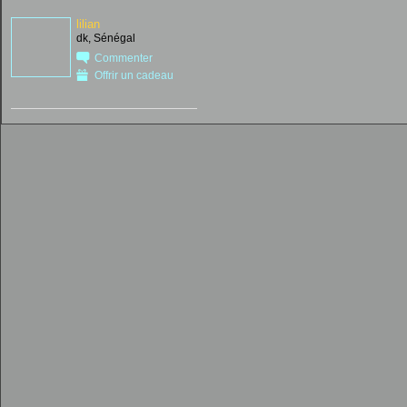
lilian
dk, Sénégal
Commenter
Offrir un cadeau