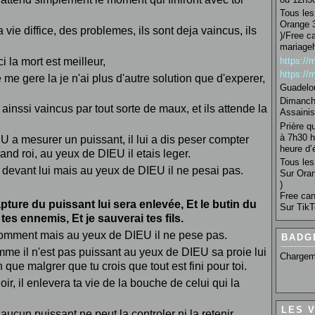
Tous les 
Orange 3
ie diffice, des problemes, ils sont deja vaincus, ils
)/Free c
mariage
https:/
ci la mort est meilleur,
https:/
e me gere la je n'ai plus d'autre solution que d'experer,
Guadelo
Dimanche
inssi vaincus par tout sorte de maux, et ils attende la
Assainis
Prière q
à 7h30 h
 a mesurer un puissant, il lui a dis peser compter
heure d’é
rand roi, au yeux de DIEU il etais leger.
Tous les 
i devant lui mais au yeux de DIEU il ne pesai pas.
Sur Oran
)
Free can
capture du puissant lui sera enlevée, Et le butin du
Sur TikT
tes ennemis, Et je sauverai tes fils.
comment mais au yeux de DIEU il ne pese pas.
BADG
e il n'est pas puissant au yeux de DIEU sa proie lui
Chargem
que malgrer que tu crois que tout est fini pour toi.
r, il enlevera ta vie de la bouche de celui qui la
LES 
ie aucun puissant ne peut la controler ni la retenir.