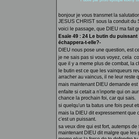
bonjour je vous transmet la salutati
JESUS CHRIST sous la conduit du
voici le passage, que DIEU ma fait 
Esaïe 49 : 24 Le butin du puissant lu
échappera-t-elle?-
DIEU nous pose une question, est ce 
je ne sais pas si vous voyez, cela c
que il y a meme plus de combat, la c
le butin est ce que les vainqueurs rev
arracher au vaincus, il ne leur reste 
mais maintenant DIEU demande est ce
enfaite si cetait a n'inporte qui on au
chance la prochain foi, car qui sais.
si quelqu'un ta batus une fois peut e
mais la DIEU dit expressement que c
c'est un puissant.
sa veux dire qui est fort, autemps de f
maintenant DIEU dit malgre que les g
meme plus la force de te defendre tu