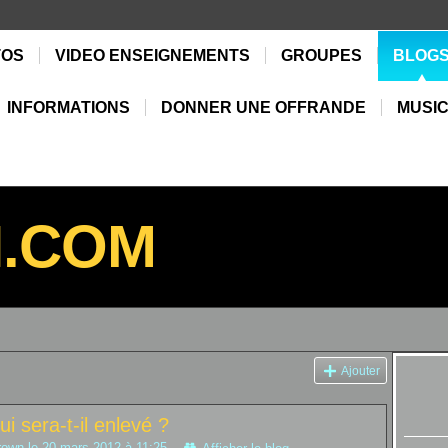
TOS
VIDEO ENSEIGNEMENTS
GROUPES
BLOG
INFORMATIONS
DONNER UNE OFFRANDE
MUSIC
N.COM
Ajouter
ui sera-t-il enlevé ?
rown
le 20 mars 2012 à 11:25