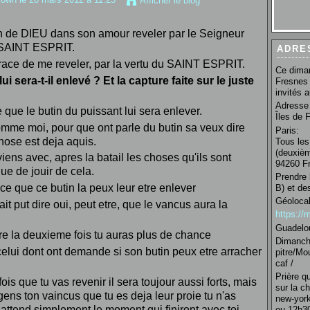
Afficher le blog
on de DIEU dans son amour reveler par le Seigneur
 SAINT ESPRIT.
ADRE
grace de me reveler, par la vertu du SAINT ESPRIT.
Ce diman
i sera-t-il enlevé ? Et la capture faite sur le juste
Fresnes 
invités 
Adresse 
que le butin du puissant lui sera enlever.
Îles de 
omme moi, pour que ont parle du butin sa veux dire
Paris:
hose est deja aquis.
Tous les
(deuxièm
iens avec, apres la batail les choses qu'ils sont
94260 Fr
que de jouir de cela.
Prendre 
 que ce butin la peux leur etre enlever
B) et de
Géolocal
rait put dire oui, peut etre, que le vancus aura la
https:/
Guadelo
tre la deuxieme fois tu auras plus de chance
Dimanche
elui dont ont demande si son butin peux etre arracher
pitre/Mo
caf /
Prière q
ois que tu vas revenir il sera toujour aussi forts, mais
sur la c
ens ton vaincus que tu es deja leur proie tu n'as
new-york
 attend simplement le moment qui finiront avec toi
ou 12h30 