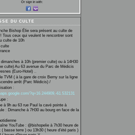
Or sign in with:
SSE DU CULTE
che Bishop Élie sera présent au culte de
! Tous ceux qui veulent le rencontrer sont
au culte de 10h
culte
France
 dimanches à 10h (premier culte) ou à 14H30
e culte) Au 63 avenue du Parc de Médicis
esnes (Euro-Hotel) ..
le TVM ( à la gare de croix Berny sur la ligne
scendre arrêt (Parc Médicis) /
isation :
/maps.google.com/?q=16.244909,-61.532131
upe :
 à 9h au 63 rue Paul la cavé pointe à
ule : Dimanche à 7H30 au bourg en face de la
uotidienne
haîne YouTube : @bishopelie à 7h30 heure de
 ( basse terre ) ou 13h30 ( heure d’été paris )
( heure d’hiver paris )/