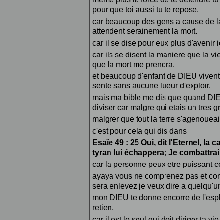
pour que toi aussi tu te repose.
car beaucoup des gens a cause de la v
attendent serainement la mort.
car il se dise pour eux plus d'avenir i
car ils se disent la maniere que la vi
que la mort me prendra.
et beaucoup d'enfant de DIEU vivent a
sente sans aucune lueur d'exploir.
mais ma bible me dis que quand DIEU
diviser car malgre qui etais un tres g
malgrer que tout la terre s'agenouea
c'est pour cela qui dis dans
Esaïe 49 : 25 Oui, dit l'Eternel, la 
tyran lui échappera; Je combattrai 
car la personne peux etre puissant 
ayaya vous ne comprenez pas et comm
sera enlevez je veux dire a quelqu'un 
mon DIEU te donne encorre de l'esploi
retien,
car il est le seul qui doit diriger ta v