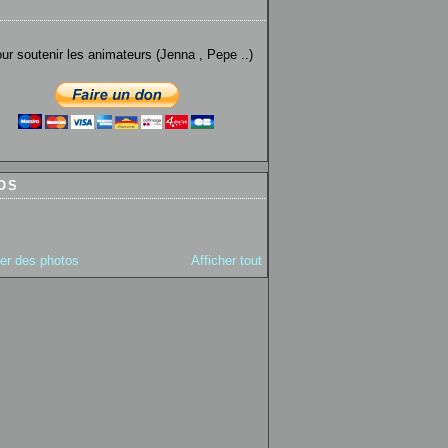
utenir les animateurs (Jenna , Pepe ..)
OS
ter des photos
Afficher tout