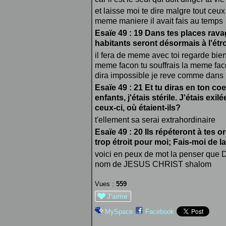
et laisse moi te dire malgre tout ceux 
meme maniere il avait fais au temps
Esaïe 49 : 19 Dans tes places rava
habitants seront désormais à l'étro
il fera de meme avec toi regarde bien t
meme facon tu souffrais la meme faco
dira impossible je reve comme dans
Esaïe 49 : 21 Et tu diras en ton co
enfants, j'étais stérile. J'étais exil
ceux-ci, où étaient-ils?
t'ellement sa serai extrahordinaire
Esaïe 49 : 20 Ils répéteront à tes or
trop étroit pour moi; Fais-moi de la
voici en peux de mot la penser que 
nom de JESUS CHRIST shalom
Vues :
559
J'aime
MySpace
Facebook