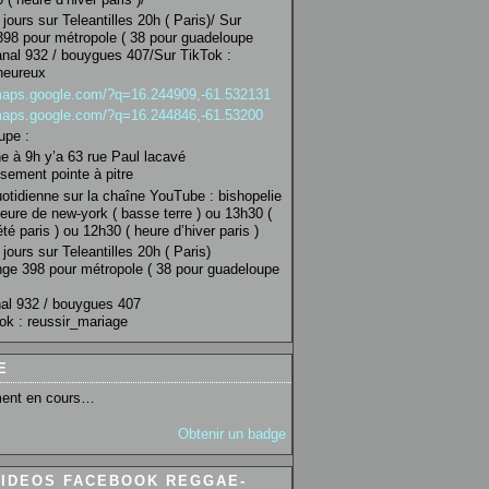
jours sur Teleantilles 20h ( Paris)/ Sur
98 pour métropole ( 38 pour guadeloupe
anal 932 / bouygues 407/Sur TikTok :
heureux
/maps.google.com/?q=16.244909,-61.532131
/maps.google.com/?q=16.244846,-61.53200
upe :
 à 9h y’a 63 rue Paul lacavé
sement pointe à pitre
uotidienne sur la chaîne YouTube : bishopelie
eure de new-york ( basse terre ) ou 13h30 (
té paris ) ou 12h30 ( heure d’hiver paris )
jours sur Teleantilles 20h ( Paris)
ge 398 pour métropole ( 38 pour guadeloupe
al 932 / bouygues 407
ok : reussir_mariage
E
ent en cours…
Obtenir un badge
VIDEOS FACEBOOK REGGAE-