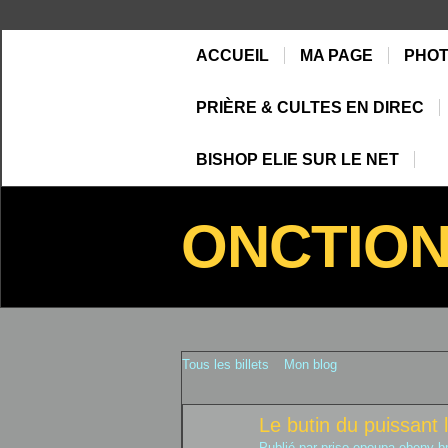
ACCUEIL
MA PAGE
PHO
PRIÈRE & CULTES EN DIREC
BISHOP ELIE SUR LE NET
ONCTIO
Tous les billets
Mon blog
Le butin du puissant l
Publié par
priso epoupa ebeny b