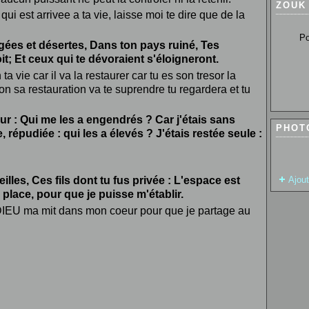
ZOUK
qui est arrivee a ta vie, laisse moi te dire que de la
Pour so
gées et désertes, Dans ton pays ruiné, Tes
it; Et ceux qui te dévoraient s'éloigneront.
a vie car il va la restaurer car tu es son tresor la
n sa restauration va te suprendre tu regardera et tu
eur : Qui me les a engendrés ? Car j'étais sans
PHOT
ée, répudiée : qui les a élevés ? J'étais restée seule :
eilles, Ces fils dont tu fus privée : L'espace est
Ajou
 place, pour que je puisse m'établir.
DIEU ma mit dans mon coeur pour que je partage au