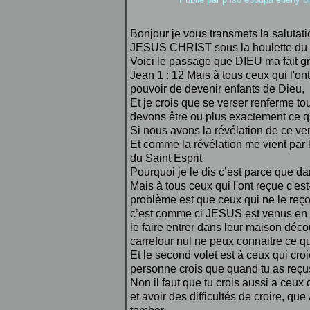
Bonjour je vous transmets la saluta
JESUS CHRIST sous la houlette d
Voici le passage que DIEU ma fait grâ
Jean 1 : 12 Mais à tous ceux qui l'on
pouvoir de devenir enfants de Dieu,
Et je crois que se verser renferme t
devons être ou plus exactement ce 
Si nous avons la révélation de ce ver
Et comme la révélation me vient par l
du Saint Esprit
Pourquoi je le dis c’est parce que da
Mais à tous ceux qui l'ont reçue c'es
problème est que ceux qui ne le reç
c’est comme ci JESUS est venus en vil
le faire entrer dans leur maison déc
carrefour nul ne peux connaitre ce q
Et le second volet est à ceux qui cr
personne crois que quand tu as reçus
Non il faut que tu crois aussi a ceu
et avoir des difficultés de croire, q