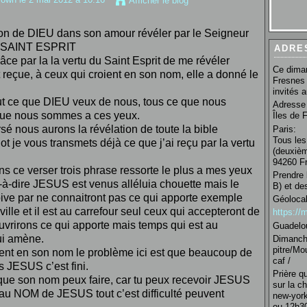
Afficher le blog
tion de DIEU dans son amour révéler par le Seigneur
u SAINT ESPRIT
ADRE
ce par la la vertu du Saint Esprit de me révéler
Ce diman
t reçue, à ceux qui croient en son nom, elle a donné le
Fresnes 
invités 
out ce que DIEU veux de nous, tous ce que nous
Adresse 
que nous sommes a ces yeux.
Îles de 
sé nous aurons la révélation de toute la bible
Paris:
Tous les
ot je vous transmets déjà ce que j’ai reçu par la vertu
(deuxièm
94260 Fr
ns ce verser trois phrase ressorte le plus a mes yeux
Prendre 
t-à-dire JESUS est venus alléluia chouette mais le
B) et de
oive par ne connaitront pas ce qui apporte exemple
Géolocal
le et il est au carrefour seul ceux qui accepteront de
https:/
ouvrirons ce qui apporte mais temps qui est au
Guadelo
ui amène.
Dimanche
pitre/Mo
oient en son nom le problème ici est que beaucoup de
caf /
 JESUS c’est fini.
Prière q
x que son nom peux faire, car tu peux recevoir JESUS
sur la c
ue au NOM de JESUS tout c’est difficulté peuvent
new-york
ou 12h30 