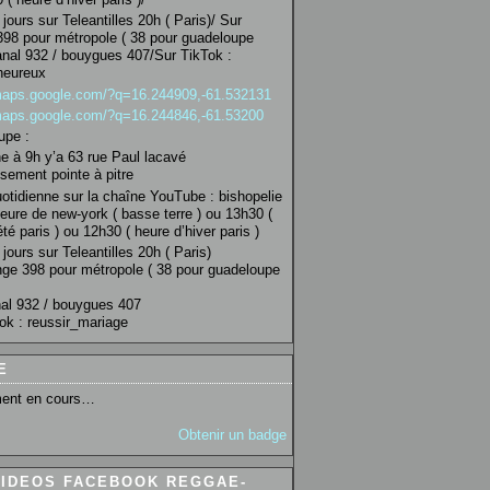
jours sur Teleantilles 20h ( Paris)/ Sur
98 pour métropole ( 38 pour guadeloupe
anal 932 / bouygues 407/Sur TikTok :
heureux
/maps.google.com/?q=16.244909,-61.532131
/maps.google.com/?q=16.244846,-61.53200
upe :
 à 9h y’a 63 rue Paul lacavé
sement pointe à pitre
uotidienne sur la chaîne YouTube : bishopelie
eure de new-york ( basse terre ) ou 13h30 (
té paris ) ou 12h30 ( heure d’hiver paris )
jours sur Teleantilles 20h ( Paris)
ge 398 pour métropole ( 38 pour guadeloupe
al 932 / bouygues 407
ok : reussir_mariage
E
ent en cours…
Obtenir un badge
VIDEOS FACEBOOK REGGAE-