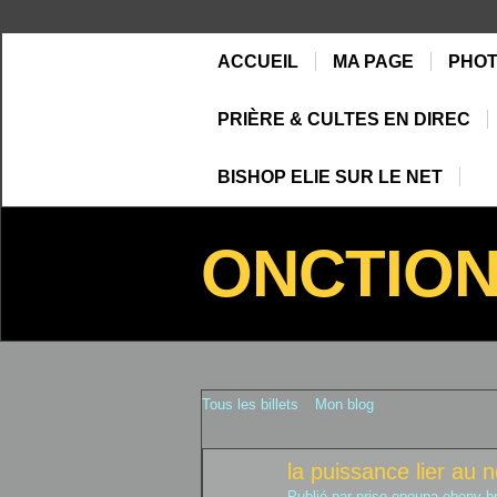
ACCUEIL
MA PAGE
PHO
PRIÈRE & CULTES EN DIREC
BISHOP ELIE SUR LE NET
ONCTIO
Tous les billets
Mon blog
la puissance lier a
Publié par
priso epoupa ebeny b