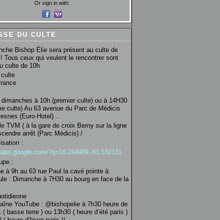
Or sign in with:
SSE DU CULTE
che Bishop Élie sera présent au culte de
! Tous ceux qui veulent le rencontrer sont
au culte de 10h
culte
France
 dimanches à 10h (premier culte) ou à 14H30
e culte) Au 63 avenue du Parc de Médicis
esnes (Euro-Hotel) ..
le TVM ( à la gare de croix Berny sur la ligne
scendre arrêt (Parc Médicis) /
isation :
/maps.google.com/?q=16.244909,-61.532131
upe :
 à 9h au 63 rue Paul la cavé pointe à
ule : Dimanche à 7H30 au bourg en face de la
uotidienne
haîne YouTube : @bishopelie à 7h30 heure de
 ( basse terre ) ou 13h30 ( heure d’été paris )
( heure d’hiver paris )/