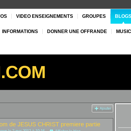
TOS
VIDEO ENSEIGNEMENTS
GROUPES
BLOG
INFORMATIONS
DONNER UNE OFFRANDE
MUSIC
N.COM
Ajouter
u nom de JESUS CHRIST premiere partie
rown
le 2 mai 2012 à 10:16