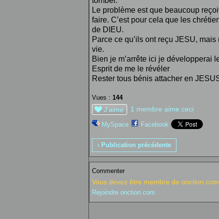
tomber.
Le problème est que beaucoup reçoi
faire. C’est pour cela que les chréti
de DIEU.
Parce ce qu’ils ont reçu JESU, mais n
vie.
Bien je m’arrête ici je développerai 
Esprit de me le révéler
Rester tous bénis attacher en JES
Vues :
144
1 membre aime ceci
J'aime
MySpace
Facebook
‹ Publication précédente
Commenter
Vous devez être membre de onction.com 
Rejoindre onction.com