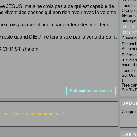
Tous les 
ve JESUS, mais ne crois pas à ce qui est capable de
Orange 3
ens vivent des choses qui non rien avoir avec la volonté
)/Free c
mariage
e crois pas que, il peut changer leur destiner, leur
https:/
https:/
le reste quand DIEU me fera grâce par la vertu du Saint
Guadelo
Dimanche
US CHRIST shalom
Assainis
Prière q
à 7h30 h
heure d’é
Tous les 
Sur Oran
)
Free can
Sur TikT
Publication suivante >
BADG
Chargem
pour ajouter des commentaires !
LES 