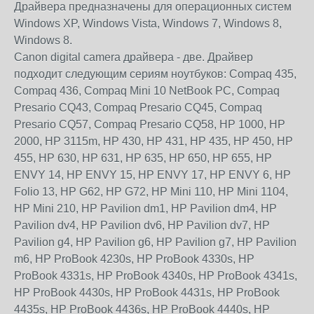
Драйвера предназначены для операционных систем
Windows XP, Windows Vista, Windows 7, Windows 8,
Windows 8.
Canon digital camera драйвера - две. Драйвер
подходит следующим сериям ноутбуков: Compaq 435,
Compaq 436, Compaq Mini 10 NetBook PC, Compaq
Presario CQ43, Compaq Presario CQ45, Compaq
Presario CQ57, Compaq Presario CQ58, HP 1000, HP
2000, HP 3115m, HP 430, HP 431, HP 435, HP 450, HP
455, HP 630, HP 631, HP 635, HP 650, HP 655, HP
ENVY 14, HP ENVY 15, HP ENVY 17, HP ENVY 6, HP
Folio 13, HP G62, HP G72, HP Mini 110, HP Mini 1104,
HP Mini 210, HP Pavilion dm1, HP Pavilion dm4, HP
Pavilion dv4, HP Pavilion dv6, HP Pavilion dv7, HP
Pavilion g4, HP Pavilion g6, HP Pavilion g7, HP Pavilion
m6, HP ProBook 4230s, HP ProBook 4330s, HP
ProBook 4331s, HP ProBook 4340s, HP ProBook 4341s,
HP ProBook 4430s, HP ProBook 4431s, HP ProBook
4435s, HP ProBook 4436s, HP ProBook 4440s, HP