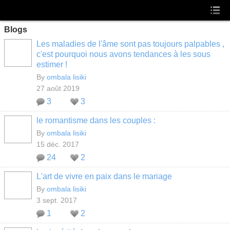
Blogs
Les maladies de l'âme sont pas toujours palpables ,
c'est pourquoi nous avons tendances à les sous
estimer !
By
ombala lisiki
27 août 2019
3
3
le romantisme dans les couples :
By
ombala lisiki
15 déc. 2017
24
2
L'art de vivre en paix dans le mariage
By
ombala lisiki
3 sept. 2017
1
2