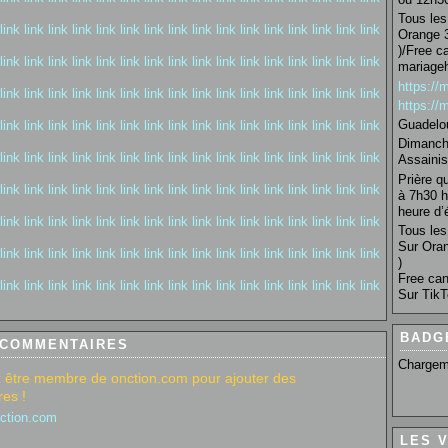
Tous les 
link
link
link
link
link
link
link
link
link
link
link
link
link
link
link
link
Orange 3
)/Free c
link
link
link
link
link
link
link
link
link
link
link
link
link
link
link
link
mariage
https:/
link
link
link
link
link
link
link
link
link
link
link
link
link
link
link
link
https:/
Guadelo
link
link
link
link
link
link
link
link
link
link
link
link
link
link
link
link
Dimanche
link
link
link
link
link
link
link
link
link
link
link
link
link
link
link
link
Assainis
Prière q
link
link
link
link
link
link
link
link
link
link
link
link
link
link
link
link
à 7h30 h
heure d’é
link
link
link
link
link
link
link
link
link
link
link
link
link
link
link
link
Tous les 
Sur Oran
link
link
link
link
link
link
link
link
link
link
link
link
link
link
link
link
)
Free can
link
link
link
link
link
link
link
link
link
link
link
link
link
link
link
link
Sur TikT
BADG
 COMMENTAIRES
Chargem
 être membre de onction.com pour ajouter des
es !
nction.com
LES 