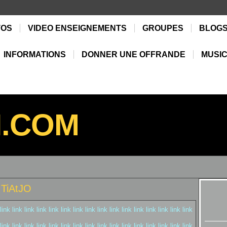
TOS
VIDEO ENSEIGNEMENTS
GROUPES
BLOG
INFORMATIONS
DONNER UNE OFFRANDE
MUSIC
N.COM
 TiAtJO
link
link
link
link
link
link
link
link
link
link
link
link
link
link
link
link
link
link
link
link
link
link
link
link
link
link
link
link
link
link
link
link