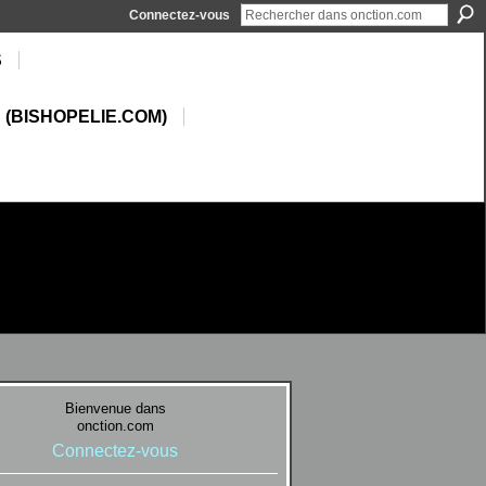
Connectez-vous
S
 (BISHOPELIE.COM)
Bienvenue dans
onction.com
Connectez-vous