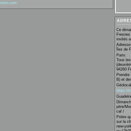
nction.com
ADRE
Ce diman
Fresnes 
invités 
Adresse 
Îles de 
Paris:
Tous les
(deuxièm
94260 Fr
Prendre 
B) et de
Géolocal
https:/
Guadelo
Dimanche
pitre/Mo
caf /
Prière q
sur la c
new-york
ou 12h30 