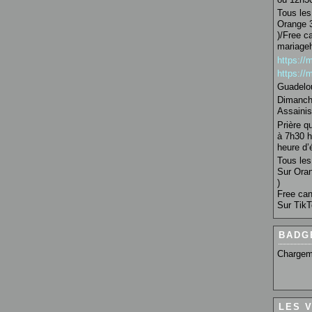
Tous les 
Orange 3
)/Free c
mariage
https:/
https:/
Guadelo
Dimanche
Assainis
Prière q
à 7h30 h
heure d’é
Tous les 
Sur Oran
)
Free can
Sur TikT
BADG
Chargem
LES 