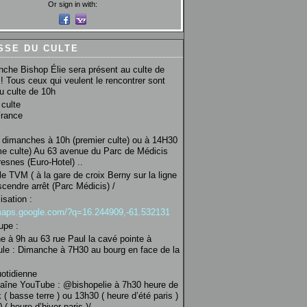
Or sign in with:
SSE DU CULTE
che Bishop Élie sera présent au culte de
! Tous ceux qui veulent le rencontrer sont
au culte de 10h
culte
France
 dimanches à 10h (premier culte) ou à 14H30
e culte) Au 63 avenue du Parc de Médicis
esnes (Euro-Hotel) ..
le TVM ( à la gare de croix Berny sur la ligne
scendre arrêt (Parc Médicis) /
isation :
/maps.google.com/?q=16.244909,-61.532131
upe :
 à 9h au 63 rue Paul la cavé pointe à
ule : Dimanche à 7H30 au bourg en face de la
uotidienne
haîne YouTube : @bishopelie à 7h30 heure de
 ( basse terre ) ou 13h30 ( heure d’été paris )
( heure d’hiver paris )/