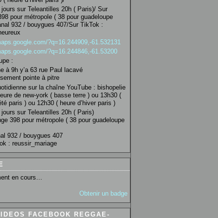
jours sur Teleantilles 20h ( Paris)/ Sur
98 pour métropole ( 38 pour guadeloupe
anal 932 / bouygues 407/Sur TikTok :
heureux
/maps.google.com/?q=16.244909,-61.532131
/maps.google.com/?q=16.244846,-61.53200
upe :
 à 9h y’a 63 rue Paul lacavé
sement pointe à pitre
uotidienne sur la chaîne YouTube : bishopelie
eure de new-york ( basse terre ) ou 13h30 (
té paris ) ou 12h30 ( heure d’hiver paris )
jours sur Teleantilles 20h ( Paris)
ge 398 pour métropole ( 38 pour guadeloupe
al 932 / bouygues 407
ok : reussir_mariage
E
ent en cours…
Obtenir un badge
VIDEOS FACEBOOK REGGAE-