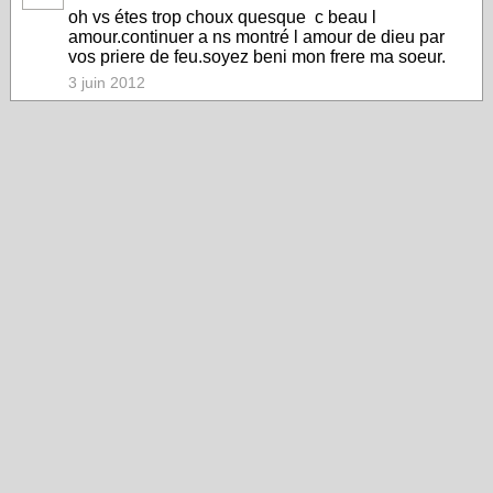
oh vs étes trop choux quesque c beau l
amour.continuer a ns montré l amour de dieu par
vos priere de feu.soyez beni mon frere ma soeur.
3 juin 2012