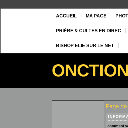
ACCUEIL
MA PAGE
PHO
PRIÈRE & CULTES EN DIREC
BISHOP ELIE SUR LE NET
ONCTIO
Page de
INFORM
comment vo