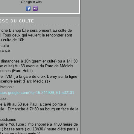
Or sign in with:
SSE DU CULTE
che Bishop Élie sera présent au culte de
! Tous ceux qui veulent le rencontrer sont
au culte de 10h
culte
France
 dimanches à 10h (premier culte) ou à 14H30
e culte) Au 63 avenue du Parc de Médicis
esnes (Euro-Hotel) ..
le TVM ( à la gare de croix Berny sur la ligne
scendre arrêt (Parc Médicis) /
isation :
/maps.google.com/?q=16.244909,-61.532131
upe :
 à 9h au 63 rue Paul la cavé pointe à
ule : Dimanche à 7H30 au bourg en face de la
uotidienne
haîne YouTube : @bishopelie à 7h30 heure de
 ( basse terre ) ou 13h30 ( heure d’été paris )
( heure d’hiver paris )/