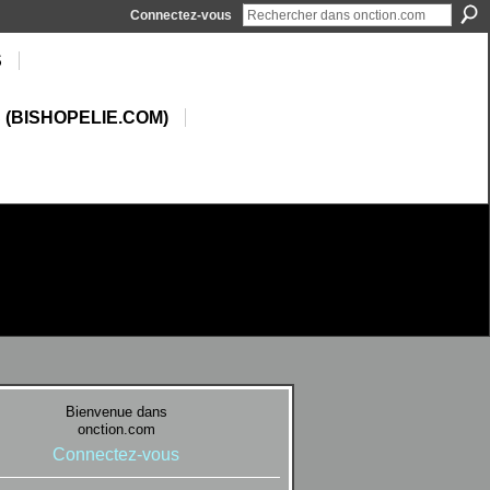
Connectez-vous
S
 (BISHOPELIE.COM)
Bienvenue dans
onction.com
Connectez-vous