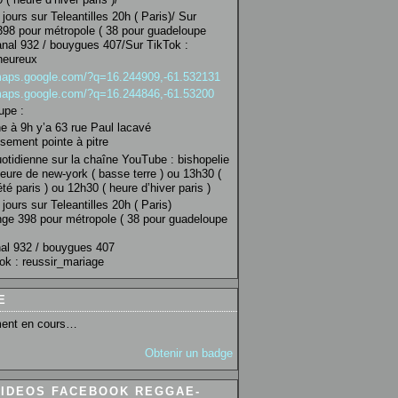
jours sur Teleantilles 20h ( Paris)/ Sur
98 pour métropole ( 38 pour guadeloupe
anal 932 / bouygues 407/Sur TikTok :
heureux
/maps.google.com/?q=16.244909,-61.532131
/maps.google.com/?q=16.244846,-61.53200
upe :
 à 9h y’a 63 rue Paul lacavé
sement pointe à pitre
uotidienne sur la chaîne YouTube : bishopelie
eure de new-york ( basse terre ) ou 13h30 (
té paris ) ou 12h30 ( heure d’hiver paris )
jours sur Teleantilles 20h ( Paris)
ge 398 pour métropole ( 38 pour guadeloupe
al 932 / bouygues 407
ok : reussir_mariage
E
ent en cours…
Obtenir un badge
VIDEOS FACEBOOK REGGAE-