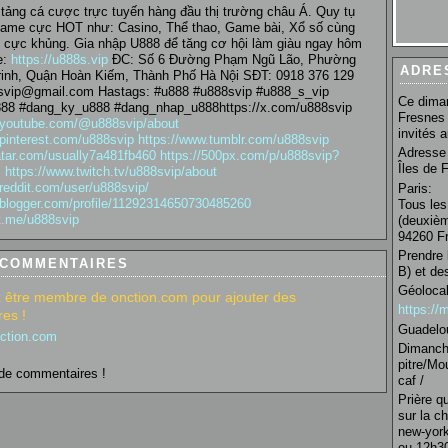
 tảng cá cược trực tuyến hàng đầu thị trường châu Á. Quy tụ
ame cực HOT như: Casino, Thể thao, Game bài, Xổ số cùng
i cực khủng. Gia nhập U888 để tăng cơ hội làm giàu ngay hôm
e:
https://u888s.vip
ĐC: Số 6 Đường Phạm Ngũ Lão, Phường
ADRE
inh, Quận Hoàn Kiếm, Thành Phố Hà Nội SĐT: 0918 376 129
svip@gmail.com Hastags: #u888 #u888svip #u888_s_vip
Ce diman
88 #dang_ky_u888 #dang_nhap_u888https://x.com/u888svip
Fresnes 
.youtube.com/@u888svip/about
invités 
.pinterest.com/u888svip
https://www.tumblr.com/u888svip
Adresse 
atar.com/usually7a481fb460
https://500px.com/p/u888svip?
Îles de 
s
https://www.twitch.tv/u888svip/about
reddit.com/user/u888svip/
Paris:
.blogger.com/profile/11292314650730485260
Tous les
ut.me/u888svip
(deuxièm
94260 Fr
Prendre 
 COMMENTAIRES
B) et de
Géolocal
 être membre de onction.com pour ajouter des
https:/
es !
Guadelo
nction.com
Dimanche
pitre/Mo
de commentaires !
caf /
Prière q
sur la c
new-york
ou 12h30 