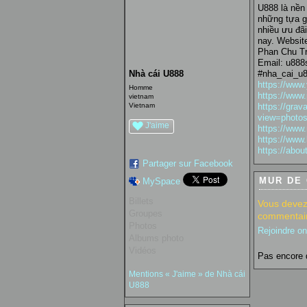
U888 là nền
những tựa g
nhiều ưu đã
nay. Websit
Phan Chu Tr
Email: u888
Nhà cái U888
#nha_cai_u8
https://www
Homme
https://www
vietnam
Vietnam
https://grav
view=photo
J'aime
https://www.
https://www
https://abo
Partager sur Facebook
MUR DE
MySpace
Billets
Vous devez
Groupes
commentair
Photos
Rejoindre o
Albums photo
Vidéos
Pas encore 
Mentions « J'aime » de Nhà cái
U888