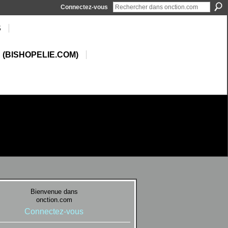
Connectez-vous
S
 (BISHOPELIE.COM)
Bienvenue dans
onction.com
Connectez-vous