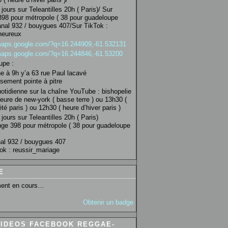
jours sur Teleantilles 20h ( Paris)/ Sur
98 pour métropole ( 38 pour guadeloupe
anal 932 / bouygues 407/Sur TikTok :
heureux
/maps.google.com/?q=16.244909,-61.532131
/maps.google.com/?q=16.244846,-61.53200
upe :
 à 9h y’a 63 rue Paul lacavé
sement pointe à pitre
uotidienne sur la chaîne YouTube : bishopelie
eure de new-york ( basse terre ) ou 13h30 (
té paris ) ou 12h30 ( heure d’hiver paris )
jours sur Teleantilles 20h ( Paris)
ge 398 pour métropole ( 38 pour guadeloupe
al 932 / bouygues 407
ok : reussir_mariage
E
ent en cours…
Obtenir un badge
VIDEOS FACEBOOK REGGAE-