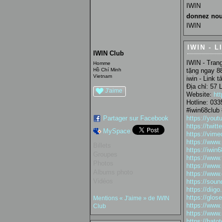
IWIN
donnez nou
IWIN
IWIN - L
IWIN Club
IWIN - Trang
Homme
Hồ Chí Minh
tặng ngay 88
Vietnam
iwin - Link t
Địa chỉ: 57
J'aime
Website:
ht
Hotline: 033
#iwin68club 
Partager sur Facebook
https://you
https://twit
MySpace
https://vim
https://www
Billets
https://iwin
Groupes
https://www.
Photos
https://www
Albums photo
https://www
Vidéos
https://sou
https://diig
https://glo
Mentions « J'aime » de IWIN
https://www
Club
https://www.
https://bat