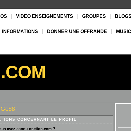
TOS
VIDEO ENSEIGNEMENTS
GROUPES
BLOG
INFORMATIONS
DONNER UNE OFFRANDE
MUSIC
N.COM
 Go88
ATIONS CONCERNANT LE PROFIL
us avez connu onction.com ?