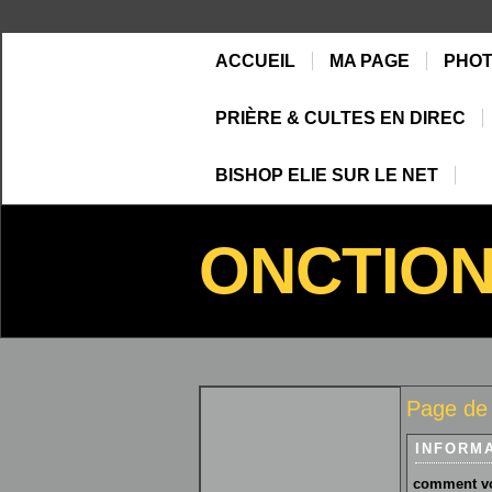
ACCUEIL
MA PAGE
PHO
PRIÈRE & CULTES EN DIREC
BISHOP ELIE SUR LE NET
ONCTIO
Page de
INFORM
comment vo