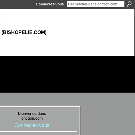
Connectez-vous
S
 (BISHOPELIE.COM)
Bienvenue dans
onction.com
Connectez-vous