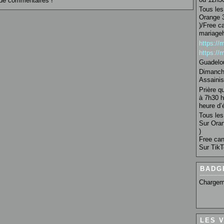
de commentaires !
Tous les 
Orange 3
)/Free c
mariage
https:/
https:/
Guadelo
Dimanche
Assainis
Prière q
à 7h30 h
heure d’é
Tous les 
Sur Oran
)
Free can
Sur TikT
BADG
Chargem
LES 