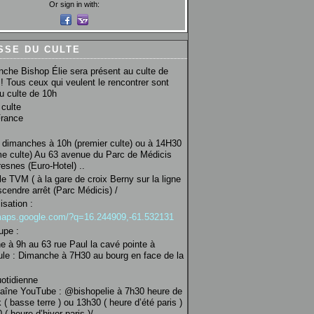
Or sign in with:
SSE DU CULTE
che Bishop Élie sera présent au culte de
! Tous ceux qui veulent le rencontrer sont
au culte de 10h
culte
France
 dimanches à 10h (premier culte) ou à 14H30
e culte) Au 63 avenue du Parc de Médicis
esnes (Euro-Hotel) ..
le TVM ( à la gare de croix Berny sur la ligne
scendre arrêt (Parc Médicis) /
isation :
/maps.google.com/?q=16.244909,-61.532131
upe :
 à 9h au 63 rue Paul la cavé pointe à
ule : Dimanche à 7H30 au bourg en face de la
uotidienne
haîne YouTube : @bishopelie à 7h30 heure de
 ( basse terre ) ou 13h30 ( heure d’été paris )
( heure d’hiver paris )/