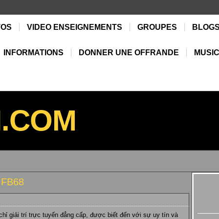
TOS
VIDEO ENSEIGNEMENTS
GROUPES
BLOG
INFORMATIONS
DONNER UNE OFFRANDE
MUSIC
N.COM
 FB68
chỉ giải trí trực tuyến đẳng cấp, được biết đến với sự uy tín và