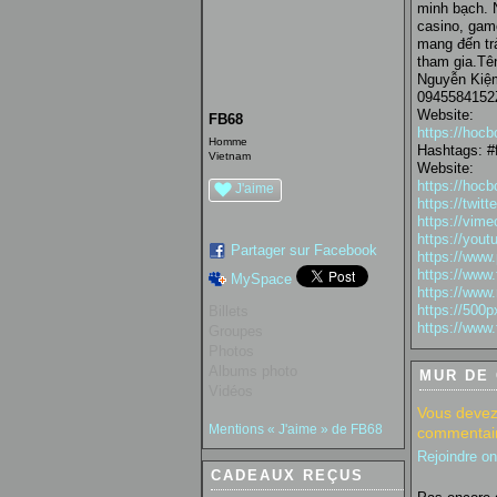
minh bạch. 
casino, gam
mang đến trả
tham gia.Tê
Nguyễn Kiệm
0945584152
Website:
FB68
https://hocb
Homme
Hashtags: #
Vietnam
Website:
https://hocb
J'aime
https://twit
https://vim
https://you
Partager sur Facebook
https://www
https://www
MySpace
https://www
https://500
Billets
https://www.
Groupes
Photos
Albums photo
MUR DE
Vidéos
Vous devez
Mentions « J'aime » de FB68
commentair
Rejoindre o
CADEAUX REÇUS