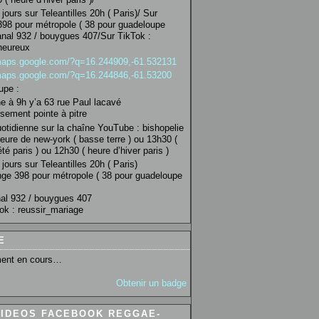
jours sur Teleantilles 20h ( Paris)/ Sur
98 pour métropole ( 38 pour guadeloupe
anal 932 / bouygues 407/Sur TikTok :
heureux
/maps.google.com/?q=16.244909,-61.532131
/maps.google.com/?q=16.244846,-61.53200
upe :
 à 9h y’a 63 rue Paul lacavé
sement pointe à pitre
uotidienne sur la chaîne YouTube : bishopelie
eure de new-york ( basse terre ) ou 13h30 (
té paris ) ou 12h30 ( heure d’hiver paris )
jours sur Teleantilles 20h ( Paris)
ge 398 pour métropole ( 38 pour guadeloupe
al 932 / bouygues 407
ok : reussir_mariage
E
ent en cours…
Obtenir un badge
VIDEOS FACEBOOK REGGAE-