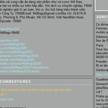
Nhà cái cung cấp đa dạng sản phẩm như cá cược thể thao,
e bài và nhiều sự kiện hấp dẫn. Với dịch vụ chuyên nghiệp, FB68
i nghiệm giải trí an toàn, thú vị, thu hút hàng triệu thành viên
n Công Ty: FB68Email: fb68ngo@gmail.comĐịa chỉ: 413/7A Đ.
ADRE
, Phường 9, Phú Nhuận, Hồ Chí Minh, Việt NamĐiện thoại:
Zipcode: 70000
Ce diman
Fresnes 
ong-alma.info/
invités 
fb68ngo #fb68
Adresse 
ong-alma.info/
Îles de 
ter.com/fb68ngo202
Paris:
eo.com/fb68ngo2025
Tous les
tube.com/@fb68ngo2025
(deuxièm
.pinterest.com/fb68ngo2025/
94260 Fr
.tumblr.com/fb68ngo2025
Prendre 
.reddit.com/user/fb68ngo2025/
B) et de
px.com/p/fb68ngo2025?view=photos
Géolocal
twitch.tv/fb68ngo2025/about
https:/
Guadelo
 COMMENTAIRES
Dimanche
pitre/Mo
 être membre de onction.com pour ajouter des
caf /
es !
Prière q
nction.com
sur la c
new-york
ou 12h30 