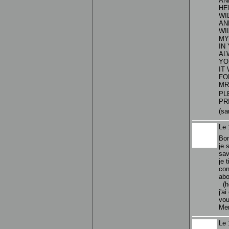
AN
HE
WI
AN
WI
MY
IN
AL
YO
IT
FO
MR
PL
PR
(s
Le 
Bon
je 
sav
je 
con
abo
(h
j'a
vou
Mer
Le 