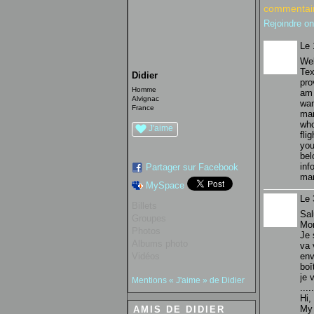
commentair
Rejoindre o
Le 
Wel
Tex
Didier
pro
Homme
am 
Alvignac
wan
France
man
who
J'aime
fli
you
bel
inf
Partager sur Facebook
man
MySpace
Le 
Billets
Sal
Groupes
Mon
Photos
Je 
Albums photo
va 
Vidéos
env
boî
je 
Mentions « J'aime » de Didier
.....
Hi,
My 
AMIS DE DIDIER