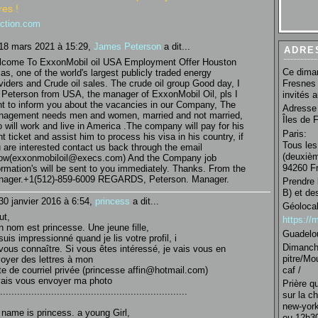
es !
nction.com
18 mars 2021 à 15:29,
James Peterson
a dit...
ADRE
come To ExxonMobil oil USA Employment Offer Houston
Ce diman
as, one of the world's largest publicly traded energy
viders and Crude oil sales. The crude oil group Good day, I
Fresnes 
Peterson from USA, the manager of ExxonMobil Oil, pls I
invités 
t to inform you about the vacancies in our Company, The
Adresse 
agement needs men and women, married and not married,
Îles de 
 will work and live in America .The company will pay for his
Paris:
ght ticket and assist him to process his visa in his country, if
Tous les
 are interested contact us back through the email
(deuxièm
ow(exxonmobiloil@execs.com) And the Company job
94260 Fr
ormation's will be sent to you immediately. Thanks. From the
ager.+1(512)-859-6009 REGARDS, Peterson. Manager.
Prendre 
B) et de
30 janvier 2016 à 6:54,
princess
a dit...
Géolocal
ut,
https:/
 nom est princesse. Une jeune fille,
Guadelo
suis impressionné quand je lis votre profil, i
Dimanche
vous connaître. Si vous êtes intéressé, je vais vous en
pitre/Mo
oyer des lettres à mon
caf /
te de courriel privée (princesse affin@hotmail.com)
vais vous envoyer ma photo
Prière q
..................................................................
sur la c
new-york
name is princess. a young Girl,
ou 12h30 