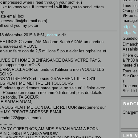
ot impressed when i read through your profile, i
Tous les 
l like to know you. if interested i will like you to send letters
Orange 3
my
)/Free c
vate email box
mariage
inccessaffin@hotmail.com)
ell send you my pictur
https:/
https:/
18 décembre 2015 à 8:51,
adam
a dit...
Guadelo
EETINGS Calvaire, AM Madame Sarah ADAM un chrétien
Dimanche
 à nouveau et VEUVE
Assainis
je veux faire don de 2,5 millions $ pour aider les orphelins et
Prière q
à 7h30 h
UVES ET HOME BIENFAISANCE DANS VOTRE PAYS.
 je suppose que VOUS
heure d’é
RRA RECEVOIR ce fonds et l'utiliser à mon VOULU LES
Tous les 
SOINS
Sur Oran
NS VOTRE PAYS et je suis GRAVEMENT ILLED S'IL
)
US PLAÎT ME METTRE EN TOUJOURS
Free can
 prières quotidiennes parce que je ne sais où il finira avec
Sur TikT
. Réponse en retour à moi immédiatement plus de détails
 ce fonds. TA SOEUR
E SARAH ADAM,
BADG
IL VOUS PLAÎT ME CONTACTER RETOUR directement sur
tte MY PRIVATE ADRESSE EMAIL
Chargem
areadm222@gmail.com)
............
LVARY GREETINGS,AM MRS SARAH ADAM A BORN
AIN CHRISTIAN AND A WIDOW
LES 