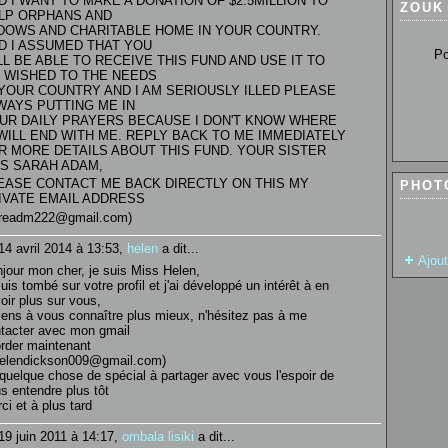
D I WANT TO MAKE A DONATION OF $2.5MILLION TO
ZOUK
LP ORPHANS AND
DOWS AND CHARITABLE HOME IN YOUR COUNTRY.
D I ASSUMED THAT YOU
Pour so
LL BE ABLE TO RECEIVE THIS FUND AND USE IT TO
 WISHED TO THE NEEDS
 YOUR COUNTRY AND I AM SERIOUSLY ILLED PLEASE
WAYS PUTTING ME IN
UR DAILY PRAYERS BECAUSE I DON'T KNOW WHERE
 WILL END WITH ME. REPLY BACK TO ME IMMEDIATELY
R MORE DETAILS ABOUT THIS FUND. YOUR SISTER
S SARAH ADAM,
EASE CONTACT ME BACK DIRECTLY ON THIS MY
PHOT
IVATE EMAIL ADDRESS
areadm222@gmail.com)
14 avril 2014 à 13:53,
helen
a dit...
Ajou
jour mon cher, je suis Miss Helen,
suis tombé sur votre profil et j'ai développé un intérêt à en
oir plus sur vous,
tiens à vous connaître plus mieux, n'hésitez pas à me
tacter avec mon gmail
rder maintenant
elendickson009@gmail.com)
i quelque chose de spécial à partager avec vous l'espoir de
s entendre plus tôt
ci et à plus tard
19 juin 2011 à 14:17,
ombala lisiki
a dit...