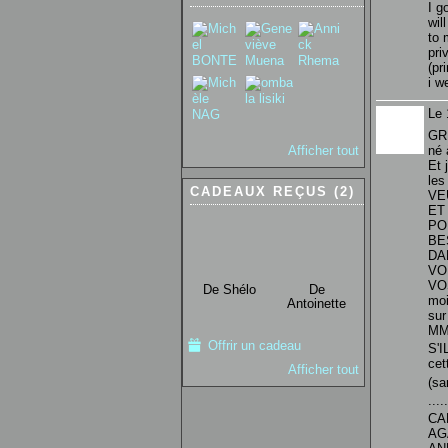
I g
wil
to 
pri
(pr
i w
Le 
GR
Afficher tout
né
Et 
les
CADEAUX REÇUS (2)
VE
ET
POU
BE
DA
VO
VOS
De Shélo
De
moi
Antoinette
sur
MM
Offrir un cadeau
S'
ce
Afficher tout
(s
.....
CA
AG