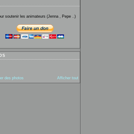
utenir les animateurs (Jenna , Pepe ..)
OS
ter des photos
Afficher tout