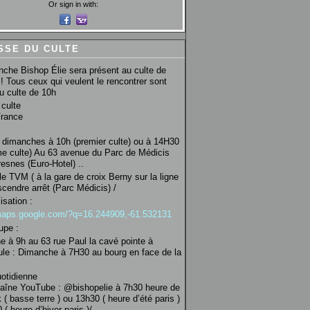
Or sign in with:
SSE DU CULTE
che Bishop Élie sera présent au culte de
! Tous ceux qui veulent le rencontrer sont
au culte de 10h
culte
France
 dimanches à 10h (premier culte) ou à 14H30
e culte) Au 63 avenue du Parc de Médicis
esnes (Euro-Hotel) ..
le TVM ( à la gare de croix Berny sur la ligne
scendre arrêt (Parc Médicis) /
isation :
/maps.google.com/?q=16.244909,-61.532131
upe :
 à 9h au 63 rue Paul la cavé pointe à
ule : Dimanche à 7H30 au bourg en face de la
uotidienne
haîne YouTube : @bishopelie à 7h30 heure de
 ( basse terre ) ou 13h30 ( heure d’été paris )
( heure d’hiver paris )/