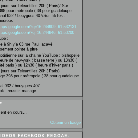
jours sur Teleantilles 20h ( Paris)/ Sur
98 pour métropole ( 38 pour guadeloupe
anal 932 / bouygues 407/Sur TikTok :
heureux
/maps.google.com/?q=16.244909,-61.532131
/maps.google.com/?q=16.244846,-61.53200
upe :
 à 9h y’a 63 rue Paul lacavé
sement pointe à pitre
uotidienne sur la chaîne YouTube : bishopelie
eure de new-york ( basse terre ) ou 13h30 (
té paris ) ou 12h30 ( heure d’hiver paris )
jours sur Teleantilles 20h ( Paris)
ge 398 pour métropole ( 38 pour guadeloupe
al 932 / bouygues 407
ok : reussir_mariage
E
ent en cours…
Obtenir un badge
VIDEOS FACEBOOK REGGAE-