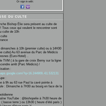
Or sign in with:
SSE DU CULTE
che Bishop Élie sera présent au culte de
! Tous ceux qui veulent le rencontrer sont
au culte de 10h
culte
France
 dimanches à 10h (premier culte) ou à 14H30
e culte) Au 63 avenue du Parc de Médicis
esnes (Euro-Hotel) ..
le TVM ( à la gare de croix Berny sur la ligne
scendre arrêt (Parc Médicis) /
isation :
/maps.google.com/?q=16.244909,-61.532131
upe :
 à 9h au 63 rue Paul la cavé pointe à
ule : Dimanche à 7H30 au bourg en face de la
uotidienne
haîne YouTube : @bishopelie à 7h30 heure de
 ( basse terre ) ou 13h30 ( heure d’été paris )
( heure d’hiver paris )/