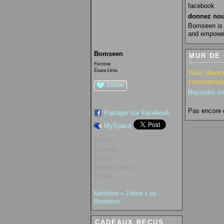
facebook
donnez nou
Bomseen is a
and empowers
Bomseen
MUR DE
Femme
États-Unis
Vous devez
commentair
J'aime
Rejoindre o
Pas encore 
Partager sur Facebook
MySpace
Billets
Groupes
Photos
Albums photo
Vidéos
Mentions « J'aime » de
Bomseen
CADEAUX REÇUS