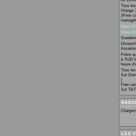
Tous les 
Orange 3
)/Free c
mariage
https:/
https:/
Guadelo
Dimanche
Assainis
Prière q
à 7h30 h
heure d’é
Tous les 
Sur Oran
)
Free can
Sur TikT
BADG
Chargem
LES 