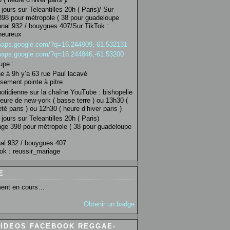
jours sur Teleantilles 20h ( Paris)/ Sur
98 pour métropole ( 38 pour guadeloupe
anal 932 / bouygues 407/Sur TikTok :
heureux
/maps.google.com/?q=16.244909,-61.532131
/maps.google.com/?q=16.244846,-61.53200
upe :
 à 9h y’a 63 rue Paul lacavé
sement pointe à pitre
uotidienne sur la chaîne YouTube : bishopelie
eure de new-york ( basse terre ) ou 13h30 (
té paris ) ou 12h30 ( heure d’hiver paris )
jours sur Teleantilles 20h ( Paris)
ge 398 pour métropole ( 38 pour guadeloupe
al 932 / bouygues 407
ok : reussir_mariage
E
ent en cours…
Obtenir un badge
VIDEOS FACEBOOK REGGAE-