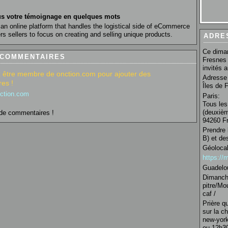
s votre témoignage en quelques mots
n online platform that handles the logistical side of eCommerce
 sellers to focus on creating and selling unique products.
ADRE
Ce diman
 COMMENTAIRES
Fresnes 
invités 
 être membre de onction.com pour ajouter des
Adresse 
es !
Îles de 
nction.com
Paris:
Tous les
(deuxièm
de commentaires !
94260 Fr
Prendre 
B) et de
Géolocal
https:/
Guadelo
Dimanche
pitre/Mo
caf /
Prière q
sur la c
new-york
ou 12h30 