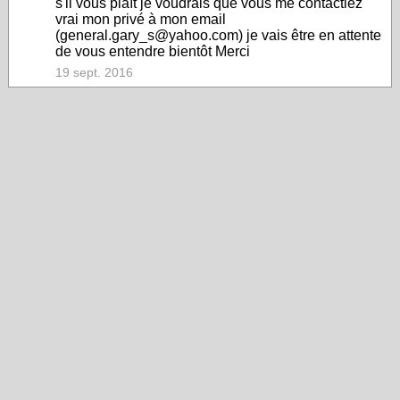
s'il vous plaît je voudrais que vous me contactiez
vrai mon privé à mon email
(general.gary_s@yahoo.com) je vais être en attente
de vous entendre bientôt Merci
19 sept. 2016