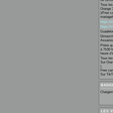
Tous les 
Orange 3
)/Free c
mariage
https:/
https:/
Guadelo
Dimanche
Assainis
Prière q
à 7h30 h
heure d’é
Tous les 
Sur Oran
)
Free can
Sur TikT
BADG
Chargem
LES 