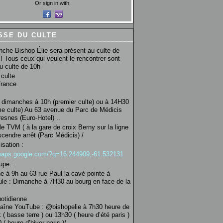
Or sign in with:
SSE DU CULTE
che Bishop Élie sera présent au culte de
! Tous ceux qui veulent le rencontrer sont
au culte de 10h
culte
France
 dimanches à 10h (premier culte) ou à 14H30
e culte) Au 63 avenue du Parc de Médicis
esnes (Euro-Hotel) ..
le TVM ( à la gare de croix Berny sur la ligne
scendre arrêt (Parc Médicis) /
isation :
/maps.google.com/?q=16.244909,-61.532131
upe :
 à 9h au 63 rue Paul la cavé pointe à
ule : Dimanche à 7H30 au bourg en face de la
uotidienne
haîne YouTube : @bishopelie à 7h30 heure de
 ( basse terre ) ou 13h30 ( heure d’été paris )
( heure d’hiver paris )/