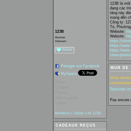
123B là một 
dạng các tr
tảng này đả
mang đến ch
Công ty: 12
Trị, Phường
123B
Website:
htt
Website:
htt
Homme
https://vim
Vietnam
https://www.
J'aime
https://www.
view=photo
Partager sur Facebook
MUR DE
MySpace
Vous devez
Billets
commentair
Groupes
Rejoindre o
Photos
Albums photo
Pas encore 
Vidéos
Mentions « J'aime » de 123B
CADEAUX REÇUS