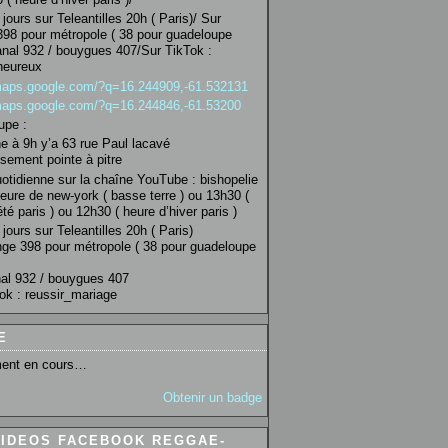
jours sur Teleantilles 20h ( Paris)/ Sur
98 pour métropole ( 38 pour guadeloupe
anal 932 / bouygues 407/Sur TikTok :
heureux
/maps.google.com/?q=16.244909,-61.532131
/maps.google.com/?q=16.244846,-61.53200
upe :
 à 9h y’a 63 rue Paul lacavé
sement pointe à pitre
uotidienne sur la chaîne YouTube : bishopelie
eure de new-york ( basse terre ) ou 13h30 (
té paris ) ou 12h30 ( heure d’hiver paris )
jours sur Teleantilles 20h ( Paris)
ge 398 pour métropole ( 38 pour guadeloupe
al 932 / bouygues 407
ok : reussir_mariage
E
ent en cours…
Obtenir un badge
VIDEOS FACEBOOK REGGAE-