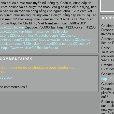
nhà cái cá cược trực tuyến nổi tiếng tại Châu Á, cung cấp đa
ò chơi casino và cá cược thể thao. Với giao diện dễ sử dụng, nền
m bảo sự an toàn và công bằng cho người chơi. 123b cam kết
o người chơi những trải nghiệm cá cược đẳng cấp và thú vị.Tên
ADRE
3BEmail: 123blocker@gmail.comĐịa chỉ: 339/2B/7 Đ. Phan Văn
 5, Gò Vấp, Hồ Chí Minh, Việt NamĐiện thoại: 0998623034
Ce diman
ps://123b.locker/
Zipcode: 700000Hashtags: #123blocker , #123bl
Fresnes 
ps://123b.locker/
https://twitter.com/123blocker
invités 
eo.com/123blocker
https://youtube.com/@123blocker
Adresse 
pinterest.com/123blocker/
https://www.tumblr.com/123blocker
Îles de 
reddit.com/user/123blocker/
https://500px.com/p/123blocker?
s
https://www.twitch.tv/123blocker/about
Paris:
Tous les
(deuxièm
 COMMENTAIRES
94260 Fr
Prendre 
 être membre de onction.com pour ajouter des
B) et de
es !
Géolocal
nction.com
https:/
Guadelo
de commentaires !
Dimanche
pitre/Mo
caf /
Prière q
sur la c
new-york
ou 12h30 