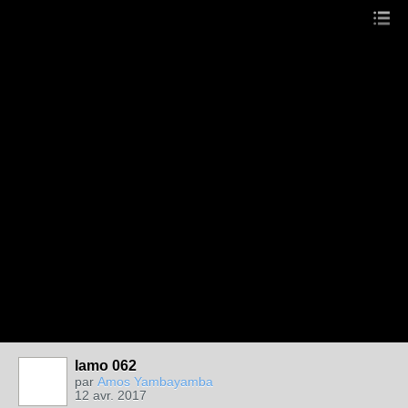
lamo 062
par
Amos Yambayamba
12 avr. 2017