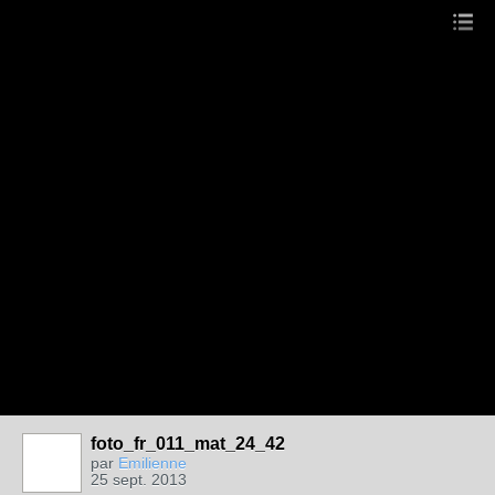
foto_fr_011_mat_24_42
par
Emilienne
25 sept. 2013