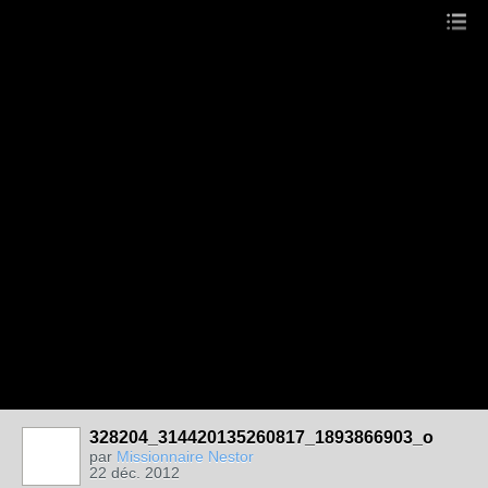
328204_314420135260817_1893866903_o
par
Missionnaire Nestor
22 déc. 2012