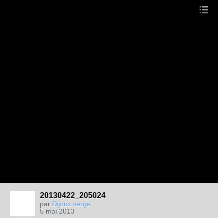
20130422_205024
par
Dijoux serge
5 mai 2013