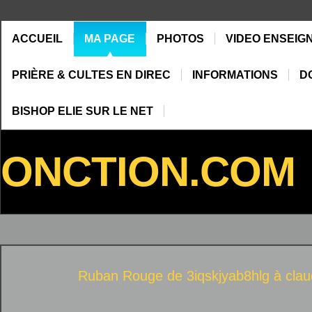
ACCUEIL
MA PAGE
PHOTOS
VIDEO ENSEIG
PRIÈRE & CULTES EN DIREC
INFORMATIONS
D
BISHOP ELIE SUR LE NET
ONCTION.COM
Ruban Rouge de 3iqskjyab8hlg à
clau