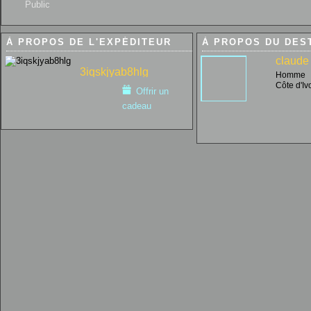
Public
À PROPOS DE L'EXPÉDITEUR
À PROPOS DU DES
claude
3iqskjyab8hlg
Homme
Côte d'Iv
Offrir un
cadeau