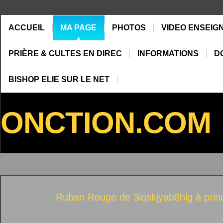
ACCUEIL
MA PAGE
PHOTOS
VIDEO ENSEIG
PRIÈRE & CULTES EN DIREC
INFORMATIONS
D
BISHOP ELIE SUR LE NET
ONCTION.COM
Ruban Rouge de 3iqskjyab8hlg à
prin