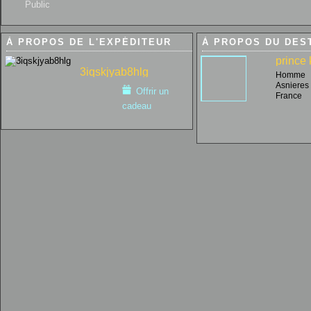
Public
À PROPOS DE L'EXPÉDITEUR
À PROPOS DU DES
prince
3iqskjyab8hlg
Homme
Asnieres 
Offrir un
France
cadeau