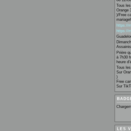
Tous les 
Orange 3
)/Free c
mariage
https:/
https:/
Guadelo
Dimanche
Assainis
Prière q
à 7h30 h
heure d’é
Tous les 
Sur Oran
)
Free can
Sur TikT
BADG
Chargem
LES 