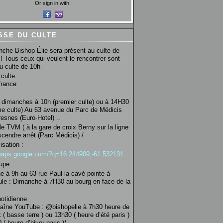
Or sign in with:
SSE DU CULTE
che Bishop Élie sera présent au culte de
! Tous ceux qui veulent le rencontrer sont
au culte de 10h
culte
France
 dimanches à 10h (premier culte) ou à 14H30
e culte) Au 63 avenue du Parc de Médicis
esnes (Euro-Hotel) ..
le TVM ( à la gare de croix Berny sur la ligne
scendre arrêt (Parc Médicis) /
isation :
/maps.google.com/?q=16.244909,-61.532131
upe :
 à 9h au 63 rue Paul la cavé pointe à
ule : Dimanche à 7H30 au bourg en face de la
uotidienne
haîne YouTube : @bishopelie à 7h30 heure de
 ( basse terre ) ou 13h30 ( heure d’été paris )
( heure d’hiver paris )/