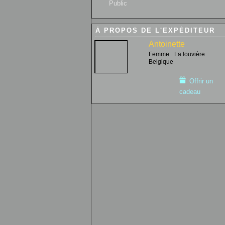
Public
À PROPOS DE L'EXPÉDITEUR
Antoinette
Femme
La louvière
Belgique
Offrir un
cadeau