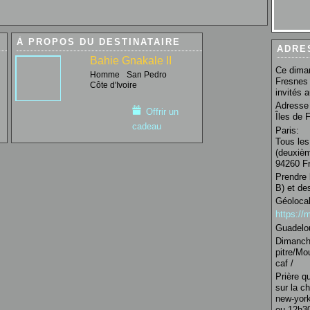
À PROPOS DU DESTINATAIRE
ADRE
Bahie Gnakale II
Ce diman
Homme
San Pedro
Fresnes 
Côte d'Ivoire
invités 
Adresse 
Offrir un
Îles de 
cadeau
Paris:
Tous les
(deuxièm
94260 Fr
Prendre 
B) et de
Géolocal
https:/
Guadelo
Dimanche
pitre/Mo
caf /
Prière q
sur la c
new-york
ou 12h30 