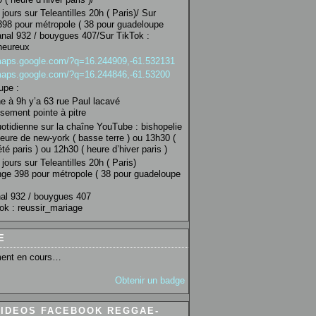
jours sur Teleantilles 20h ( Paris)/ Sur
98 pour métropole ( 38 pour guadeloupe
anal 932 / bouygues 407/Sur TikTok :
heureux
/maps.google.com/?q=16.244909,-61.532131
/maps.google.com/?q=16.244846,-61.53200
upe :
 à 9h y’a 63 rue Paul lacavé
sement pointe à pitre
uotidienne sur la chaîne YouTube : bishopelie
eure de new-york ( basse terre ) ou 13h30 (
té paris ) ou 12h30 ( heure d’hiver paris )
jours sur Teleantilles 20h ( Paris)
ge 398 pour métropole ( 38 pour guadeloupe
al 932 / bouygues 407
ok : reussir_mariage
E
ent en cours…
Obtenir un badge
VIDEOS FACEBOOK REGGAE-