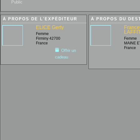
Public
À PROPOS DE L'EXPÉDITEUR
À PROPOS DU DES
ELICE Gerty
France
LAFFI
Femme
Firminy 42700
Femme
France
MAINE E
France
Offrir un
cadeau