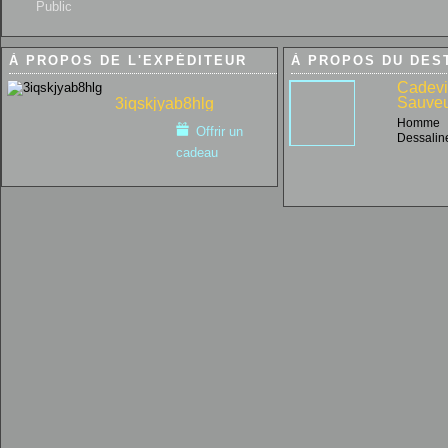
Public
À PROPOS DE L'EXPÉDITEUR
À PROPOS DU DES
Cadevi
Sauve
3iqskjyab8hlg
Homme
Offrir un
Dessalin
cadeau