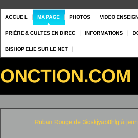
ACCUEIL
MA PAGE
PHOTOS
VIDEO ENSEIG
PRIÈRE & CULTES EN DIREC
INFORMATIONS
D
BISHOP ELIE SUR LE NET
ONCTION.COM
Ruban Rouge de 3iqskjyab8hlg à
jenn