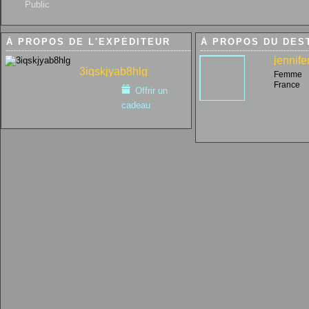
Public
À PROPOS DE L'EXPÉDITEUR
À PROPOS DU DES
jennife
3iqskjyab8hlg
Femme
France
Offrir un
cadeau