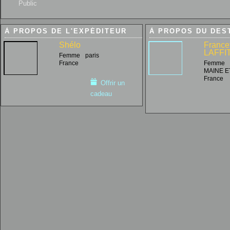
Public
À PROPOS DE L'EXPÉDITEUR
À PROPOS DU DES
Shélo
France
LAFFI
Femme
paris
France
Femme
MAINE E
France
Offrir un
cadeau