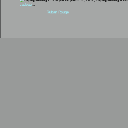
cadeau
...
Ruban Rouge