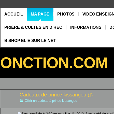
ACCUEIL
MA PAGE
PHOTOS
VIDEO ENSEIG
PRIÈRE & CULTES EN DIREC
INFORMATIONS
D
BISHOP ELIE SUR LE NET
ONCTION.COM
Cadeaux de prince kissangou
(1)
Offrir un cadeau à prince kissangou
À 3:32pm on juillet 11, 2012, 3iqskjyab8hlg a off