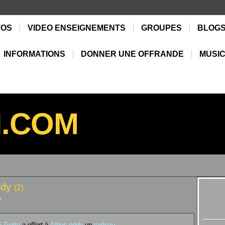
TOS
VIDEO ENSEIGNEMENTS
GROUPES
BLOG
INFORMATIONS
DONNER UNE OFFRANDE
MUSIC
N.COM
ddy
(2)
y
 Gerty
a offert à
Athus eddy
un
cadeau
...