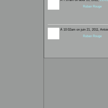
Ruban Rouge
À 10:02am on juin 21, 2011, Antoin
Ruban Rouge