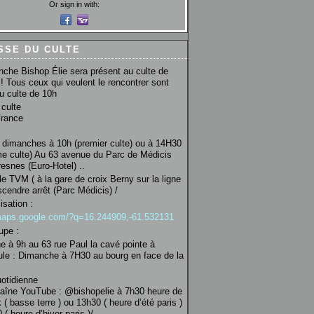
Or sign in with:
SSE DU CULTE
che Bishop Élie sera présent au culte de
! Tous ceux qui veulent le rencontrer sont
au culte de 10h
culte
France
 dimanches à 10h (premier culte) ou à 14H30
e culte) Au 63 avenue du Parc de Médicis
esnes (Euro-Hotel) ..
le TVM ( à la gare de croix Berny sur la ligne
scendre arrêt (Parc Médicis) /
isation :
/maps.google.com/?q=16.244909,-61.532131
upe :
 à 9h au 63 rue Paul la cavé pointe à
ule : Dimanche à 7H30 au bourg en face de la
uotidienne
haîne YouTube : @bishopelie à 7h30 heure de
 ( basse terre ) ou 13h30 ( heure d’été paris )
( heure d’hiver paris )/