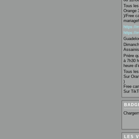
Tous les 
Orange 3
)/Free c
mariage
https:/
https:/
Guadelo
Dimanche
Assainis
Prière q
à 7h30 h
heure d’é
Tous les 
Sur Oran
)
Free can
Sur TikT
BADG
Chargem
LES 