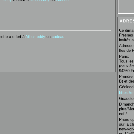
ADRE
Ce diman
Fresnes 
ette a offert à
Athus eddy
un
cadeau
...
invités 
Adresse 
Îles de 
Paris:
Tous les
(deuxièm
94260 Fr
Prendre 
B) et de
Géolocal
https:/
Guadelo
Dimanche
pitre/Mo
caf /
Prière q
sur la c
new-york
ou 12h30 