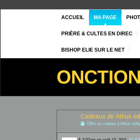
ACCUEIL
MA PAGE
PHO
PRIÈRE & CULTES EN DIREC
BISHOP ELIE SUR LE NET
ONCTIO
Cadeaux de Athus e
Offrir un cadeau à Athus edd
À 7:07am on août 13, 2011,
ELICE