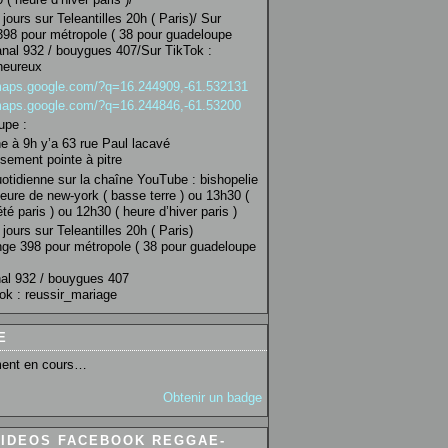
jours sur Teleantilles 20h ( Paris)/ Sur
98 pour métropole ( 38 pour guadeloupe
anal 932 / bouygues 407/Sur TikTok :
heureux
/maps.google.com/?q=16.244909,-61.532131
/maps.google.com/?q=16.244846,-61.53200
upe :
 à 9h y’a 63 rue Paul lacavé
sement pointe à pitre
uotidienne sur la chaîne YouTube : bishopelie
eure de new-york ( basse terre ) ou 13h30 (
té paris ) ou 12h30 ( heure d’hiver paris )
jours sur Teleantilles 20h ( Paris)
ge 398 pour métropole ( 38 pour guadeloupe
al 932 / bouygues 407
ok : reussir_mariage
E
ent en cours…
Obtenir un badge
VIDEOS FACEBOOK REGGAE-