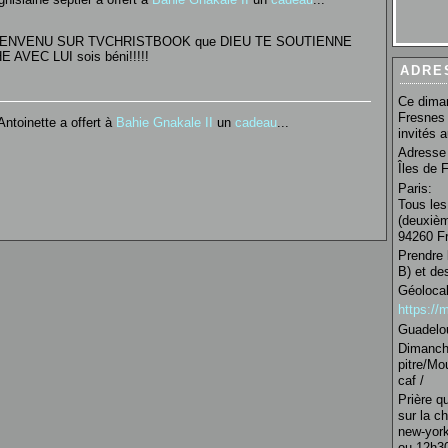
 BIENVENU SUR TVCHRISTBOOK que DIEU TE SOUTIENNE
AVEC LUI sois béni!!!!!
ADRE
Ce diman
Fresnes 
ntoinette a offert à
Bahie Gnakale II
un
cadeau
...
invités 
Adresse 
Îles de 
Paris:
Tous les
(deuxièm
94260 Fr
Prendre 
B) et de
Géolocal
https:/
Guadelo
Dimanche
pitre/Mo
caf /
Prière q
sur la c
new-york
ou 12h30 