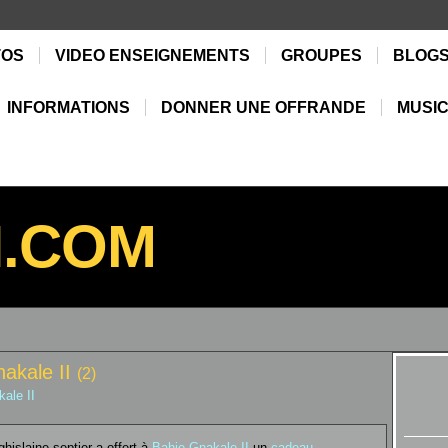
TOS
VIDEO ENSEIGNEMENTS
GROUPES
BLOG
INFORMATIONS
DONNER UNE OFFRANDE
MUSIC
N.COM
akale II
(2)
ale II
islaine septier a offert à
Bahie Gnakale II
un
cadeau
...