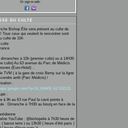
Or sign in with:
SSE DU CULTE
che Bishop Élie sera présent au culte de
! Tous ceux qui veulent le rencontrer sont
au culte de 10h
culte
France
 dimanches à 10h (premier culte) ou à 14H30
e culte) Au 63 avenue du Parc de Médicis
esnes (Euro-Hotel) ..
le TVM ( à la gare de croix Berny sur la ligne
scendre arrêt (Parc Médicis) /
isation :
/maps.google.com/?q=16.244909,-61.532131
upe :
 à 9h au 63 rue Paul la cavé pointe à
ule : Dimanche à 7H30 au bourg en face de la
uotidienne
haîne YouTube : @bishopelie à 7h30 heure de
 ( basse terre ) ou 13h30 ( heure d’été paris )
( heure d’hiver paris )/