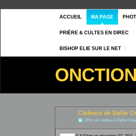
ACCUEIL
MA PAGE
PHO
PRIÈRE & CULTES EN DIREC
BISHOP ELIE SUR LE NET
ONCTIO
Cadeaux de Bahie Gn
Offrir un cadeau à Bahie Gnak
À 6:02pm on décembre 07, 2011, gh