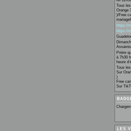
Tous les 
Orange 3
)/Free c
mariage
https:/
https:/
Guadelo
Dimanche
Assainis
Prière q
à 7h30 h
heure d’é
Tous les 
Sur Oran
)
Free can
Sur TikT
BADG
Chargem
LES 