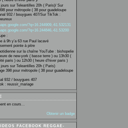
jours sur Teleantilles 20h ( Paris)/ Sur
98 pour métropole ( 38 pour guadeloupe
anal 932 / bouygues 407/Sur TikTok :
heureux
/maps.google.com/?q=16.244909,-61.532131
/maps.google.com/?q=16.244846,-61.53200
upe :
 à 9h y’a 63 rue Paul lacavé
sement pointe à pitre
uotidienne sur la chaîne YouTube : bishopelie
eure de new-york ( basse terre ) ou 13h30 (
té paris ) ou 12h30 ( heure d’hiver paris )
jours sur Teleantilles 20h ( Paris)
ge 398 pour métropole ( 38 pour guadeloupe
al 932 / bouygues 407
ok : reussir_mariage
E
ent en cours…
Obtenir un badge
VIDEOS FACEBOOK REGGAE-