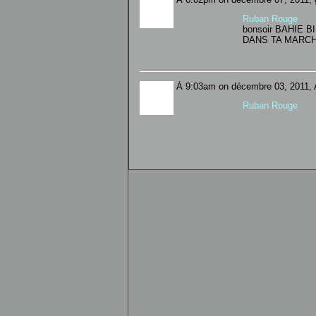
Ruban Rouge
bonsoir BAHIE
DANS TA MARCHE 
À 9:03am on décembre 03, 2011, A
Ruban Rouge