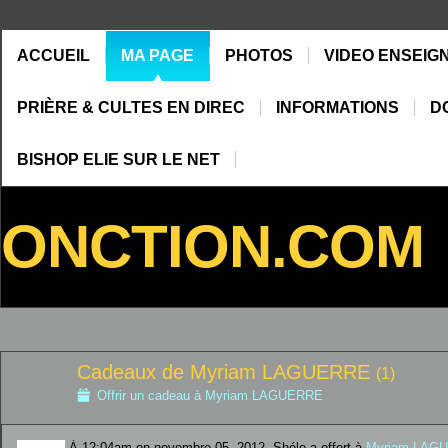
ACCUEIL
MA PAGE
PHOTOS
VIDEO ENSEIG
PRIÈRE & CULTES EN DIREC
INFORMATIONS
D
BISHOP ELIE SUR LE NET
ONCTION.COM
Cadeaux de Myriam LAGUERRE
(1)
Offrir un cadeau à Myriam LAGUERRE
À 12:04am on novembre 05, 2012, Shélo a offert à
Myriam LAG