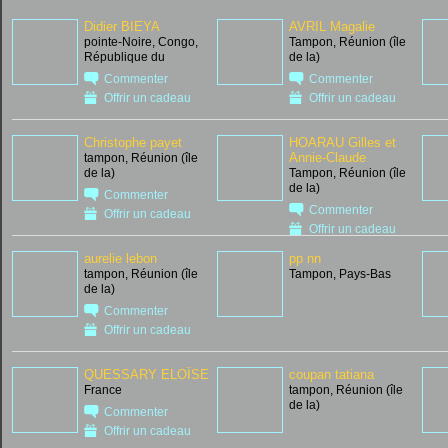
Didier BIEYA
AVRIL Magalie
pointe-Noire, Congo,
Tampon, Réunion (île
République du
de la)
Commenter
Commenter
Offrir un cadeau
Offrir un cadeau
Christophe payet
HOARAU Gilles et
Annie-Claude
tampon, Réunion (île
de la)
Tampon, Réunion (île
de la)
Commenter
Commenter
Offrir un cadeau
Offrir un cadeau
aurelie lebon
pp nn
tampon, Réunion (île
Tampon, Pays-Bas
de la)
Commenter
Offrir un cadeau
QUESSARY ELOÎSE
coupan tatiana
France
tampon, Réunion (île
de la)
Commenter
Offrir un cadeau