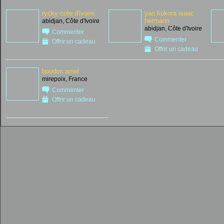
rycky cote d'ivoire
yao kokora isaac
hermann
abidjan, Côte d'Ivoire
abidjan, Côte d'Ivoire
Commenter
Commenter
Offrir un cadeau
Offrir un cadeau
boudon amel
mirepoix, France
Commenter
Offrir un cadeau