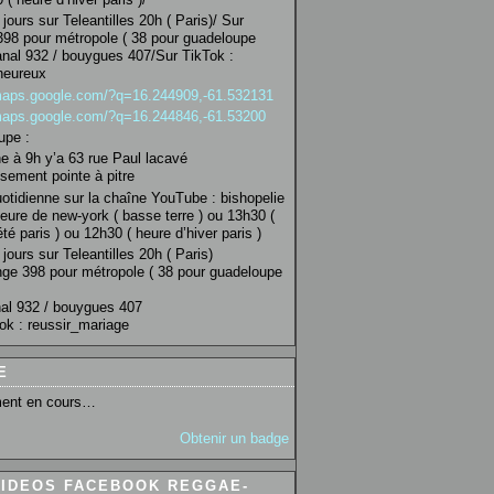
jours sur Teleantilles 20h ( Paris)/ Sur
98 pour métropole ( 38 pour guadeloupe
anal 932 / bouygues 407/Sur TikTok :
heureux
/maps.google.com/?q=16.244909,-61.532131
/maps.google.com/?q=16.244846,-61.53200
upe :
 à 9h y’a 63 rue Paul lacavé
sement pointe à pitre
uotidienne sur la chaîne YouTube : bishopelie
eure de new-york ( basse terre ) ou 13h30 (
té paris ) ou 12h30 ( heure d’hiver paris )
jours sur Teleantilles 20h ( Paris)
ge 398 pour métropole ( 38 pour guadeloupe
al 932 / bouygues 407
ok : reussir_mariage
E
ent en cours…
Obtenir un badge
VIDEOS FACEBOOK REGGAE-