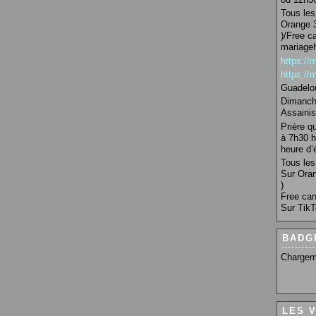
Tous les 
Orange 3
)/Free c
mariage
https:/
https:/
Guadelo
Dimanche
Assainis
Prière q
à 7h30 h
heure d’é
Tous les 
Sur Oran
)
Free can
Sur TikT
BADG
Chargem
LES 