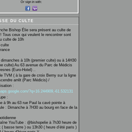
Or sign in with:
SSE DU CULTE
che Bishop Élie sera présent au culte de
! Tous ceux qui veulent le rencontrer sont
au culte de 10h
culte
France
 dimanches à 10h (premier culte) ou à 14H30
e culte) Au 63 avenue du Parc de Médicis
esnes (Euro-Hotel) ..
le TVM ( à la gare de croix Berny sur la ligne
scendre arrêt (Parc Médicis) /
isation :
/maps.google.com/?q=16.244909,-61.532131
upe :
 à 9h au 63 rue Paul la cavé pointe à
ule : Dimanche à 7H30 au bourg en face de la
uotidienne
haîne YouTube : @bishopelie à 7h30 heure de
 ( basse terre ) ou 13h30 ( heure d’été paris )
( heure d’hiver paris )/