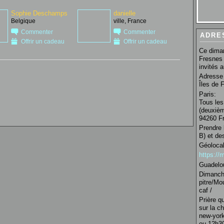
Sophie Deschamps
danielle
Belgique
ville, France
Commenter
Commenter
ADRE
Offrir un cadeau
Offrir un cadeau
Ce diman
Fresnes 
invités 
Adresse 
Îles de 
Paris:
Tous les
(deuxièm
94260 Fr
Prendre 
B) et de
Géolocal
https:/
Guadelo
Dimanche
pitre/Mo
caf /
Prière q
sur la c
new-york
ou 12h30 