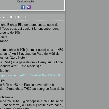
Or sign in with:
SSE DU CULTE
che Bishop Élie sera présent au culte de
! Tous ceux qui veulent le rencontrer sont
au culte de 10h
culte
France
 dimanches à 10h (premier culte) ou à 14H30
e culte) Au 63 avenue du Parc de Médicis
esnes (Euro-Hotel) ..
le TVM ( à la gare de croix Berny sur la ligne
scendre arrêt (Parc Médicis) /
isation :
/maps.google.com/?q=16.244909,-61.532131
upe :
 à 9h au 63 rue Paul la cavé pointe à
ule : Dimanche à 7H30 au bourg en face de la
uotidienne
haîne YouTube : @bishopelie à 7h30 heure de
 ( basse terre ) ou 13h30 ( heure d’été paris )
( heure d’hiver paris )/