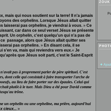
ZOUK
Pour so
, mais qui nous soutient sur la terre! Il n'a jamais
oyons des orphelins. Lorsque Jésus allait quitter
s laisserai pas orphelins, je viendrai à vous.
»
Ce
puissant, car dans ce seul verset Jésus se présente
Esprit. Un orphelin, c'est quelqu'un qui n'a pas de
ce passage, alors que Jésus allait quitter ses
isserai pas orphelins.
»
En disant cela, il se
PHOT
 s'en va, mais qui reviendra vers eux.
«
Je
u'après que Jésus soit parti, c'est le Saint-Esprit
Ajou
n'avait pas à proprement parler de père spirituel. C'est
s, dont celle qui consistait à faire transporter l'arche de
boeufs, au lieu de faire porter sur des épaules. Celui qui
herchait plutôt à le tuer. Mais Dieu a été pour David comme
 jusqu'au trône.
me un orphelin ou une orpheline, ma prière, aujourd'hui
x cieux...
»