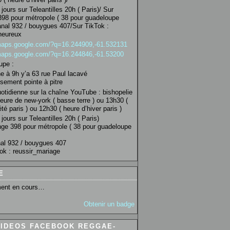
jours sur Teleantilles 20h ( Paris)/ Sur
98 pour métropole ( 38 pour guadeloupe
anal 932 / bouygues 407/Sur TikTok :
heureux
/maps.google.com/?q=16.244909,-61.532131
/maps.google.com/?q=16.244846,-61.53200
upe :
 à 9h y’a 63 rue Paul lacavé
sement pointe à pitre
uotidienne sur la chaîne YouTube : bishopelie
eure de new-york ( basse terre ) ou 13h30 (
té paris ) ou 12h30 ( heure d’hiver paris )
jours sur Teleantilles 20h ( Paris)
ge 398 pour métropole ( 38 pour guadeloupe
al 932 / bouygues 407
ok : reussir_mariage
E
ent en cours…
Obtenir un badge
VIDEOS FACEBOOK REGGAE-