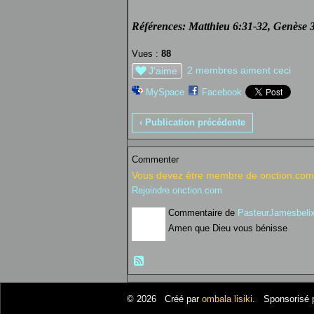
Références: Matthieu 6:31-32, Genèse 3
Vues :
88
2 membres aiment ceci
J'aime
MySpace
Facebook
‹ Publication précédente
Commenter
Vous devez être membre de onction.com 
Rejoindre onction.com
Commentaire de
PasteurJamesbeli
Amen que Dieu vous bénisse
© 2026 Créé par
ombala lisiki
. Sponsorisé 