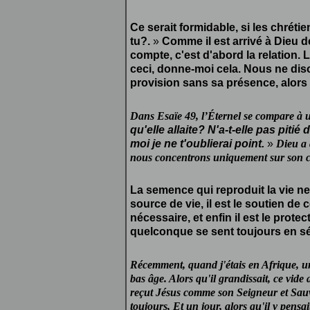
Ce serait formidable, si les chrét
tu?.
»
Comme il est arrivé à Dieu de
compte, c'est d'abord la relation.
ceci, donne-moi cela. Nous ne dis
provision sans sa présence, alors 
Dans Esaïe 49, l’Éternel se compare à u
qu'elle allaite? N'a-t-elle pas pitié 
moi je ne t'oublierai point.
»
Dieu a 
nous concentrons uniquement sur son cô
La semence qui reproduit la vie ne
source de vie, il est le soutien de c
nécessaire, et enfin il est le prot
quelconque se sent toujours en sé
Récemment, quand j'étais en Afrique, un 
bas âge. Alors qu'il grandissait, ce vide 
reçut Jésus comme son Seigneur et Sauveu
toujours, Et un jour, alors qu'il y pensai