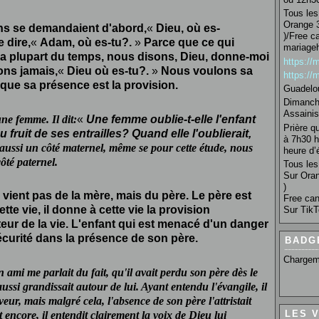
Tous les 
Orange 3
iens se demandaient d'abord,
«
Dieu, où es-
)/Free c
 dire,
«
Adam, où es-tu?.
»
Parce que ce qui
mariage
 La plupart du temps, nous disons, Dieu, donne-moi
https:/
ons jamais,
«
Dieu où es-tu?.
»
Nous voulons sa
https:/
que sa présence est la provision.
Guadelo
Dimanche
Assainis
ne femme. Il dit:
«
Une femme oublie-t-elle l'enfant
Prière q
du fruit de ses entrailles? Quand elle l'oublierait,
à 7h30 h
aussi un côté maternel, même se pour cette étude, nous
heure d’é
té paternel.
Tous les 
Sur Oran
)
 vient pas de la mère, mais du père. Le père est
Free can
ette vie, il donne à cette vie la provision
Sur TikT
ecteur de la vie. L'enfant qui est menacé d'un danger
curité dans la présence de son père.
BADG
Chargem
ami me parlait du fait, qu'il avait perdu son père dès le
aussi grandissait autour de lui. Ayant entendu l'évangile, il
r, mais malgré cela, l'absence de son père l'attristait
LES 
t encore, il entendit clairement la voix de Dieu lui