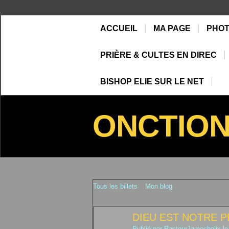
ACCUEIL
MA PAGE
PHO
PRIÈRE & CULTES EN DIREC
BISHOP ELIE SUR LE NET
ONCTIO
Tous les billets
Mon blog
DIEU EST NOTRE P
Publié par
PasteurJamesbelix
le