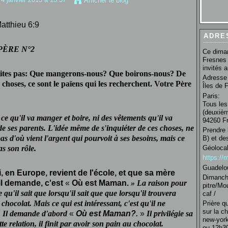
Afficher le blog
atthieu 6:9
ADRE
E N°2
Ce diman
Fresnes 
invités 
 dites pas: Que mangerons-nous? Que boirons-nous? De
Adresse 
 choses, ce sont le
païens
qui les recherchent. Votre Père
Îles de 
Paris:
Tous les
(deuxièm
ce qu'il va manger et boire, ni des
vêtements qu'il va
94260 Fr
de ses parents. L'idée même de s'inquiéter de ces choses, ne
Prendre 
pas d'où vient l'argent qui pourvoit à ses besoins, mais ce
B) et de
Géolocal
as son rôle.
https:/
Guadelo
i, en Europe, revient de l'école, et que sa mère
Dimanche
'il demande, c'est
«
Où est Maman.
»
La raison pour
pitre/Mo
e qu'il sait que lorsqu'il sait que que lorsqu'il trouvera
caf /
hocolat. Mais ce qui est intéressant, c'est qu'il ne
Prière q
sur la c
! Il demande d'abord
«
Où est Maman?.
»
Il privilégie sa
new-york
e relation, il finit par avoir son pain au chocolat.
ou 12h30 