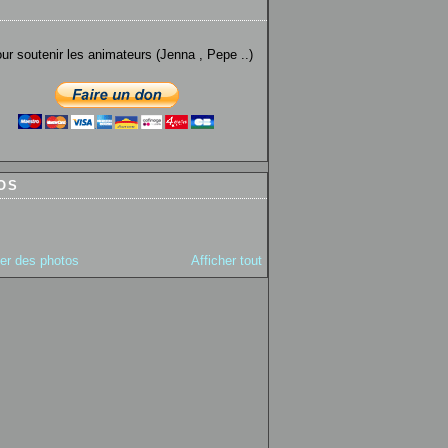
utenir les animateurs (Jenna , Pepe ..)
OS
ter des photos
Afficher tout